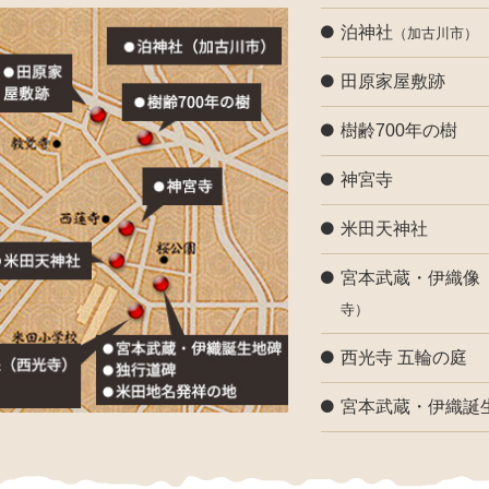
泊神社
（加古川市）
田原家屋敷跡
樹齢700年の樹
神宮寺
米田天神社
宮本武蔵・伊織像
寺）
西光寺 五輪の庭
宮本武蔵・伊織誕