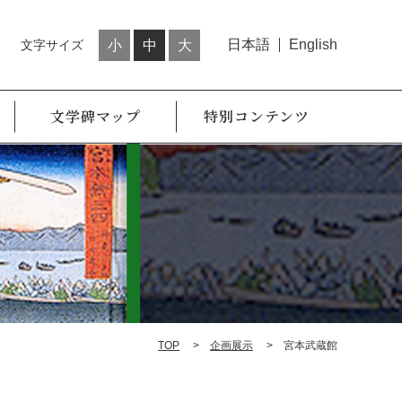
日本語
English
文字サイズ
小
中
大
文学碑マップ
特別コンテンツ
TOP
企画展示
宮本武蔵館