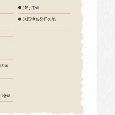
独行道碑
米田地名発祥の地
（西光
生地碑