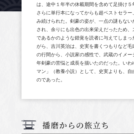
は、途中１年半の休載期間を含めて足掛け５
さらに単行本になってからも超ベストセラー
み続けられた。剣豪の姿が、一点の謎もない
され、余りにも出色の出来栄えだったため、
であるかのような錯覚を読者に与えてしまっ
がら、吉川英治は、史実を書くつもりなど毛
の行間から、小説家の感性で、武蔵のイメー
年剣豪の苦悩と成長を描いたのだった。いわ
マン」（教養小説）として、史実よりも、自
のであった。
播磨からの旅立ち