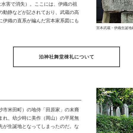
は水害で消失）。ここには、伊織の祖
の動静などが記されており、武蔵の高
に伊織の直系が編んだ宮本家系図にも
蔵)
宮本武蔵・伊織生誕地
泊神社舞堂棟礼について
砂市米田町）の地侍「田原家」の末裔
まれ、幼少時に美作（岡山）の平尾無
先が生誕地となってしまったのだ。な