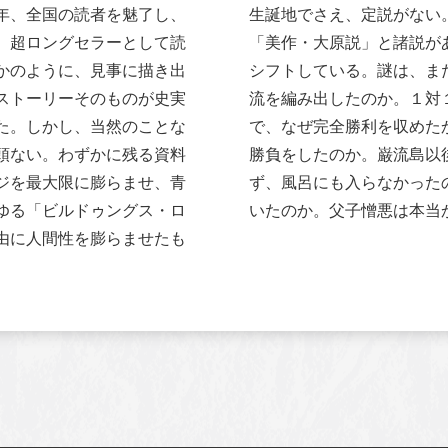
年、全国の読者を魅了し、
生誕地でさえ、定説がない
、超ロングセラーとして読
「美作・大原説」と諸説が
かのように、見事に描き出
シフトしている。謎は、ま
ストーリーそのものが史実
流を編み出したのか。１対
た。しかし、当然のことな
で、なぜ完全勝利を収めた
頭ない。わずかに残る資料
勝負をしたのか。巌流島以
ジを最大限に膨らませ、青
ず、風呂にも入らなかった
ゆる「ビルドゥングス・ロ
いたのか。父子憎悪は本当
由に人間性を膨らませたも