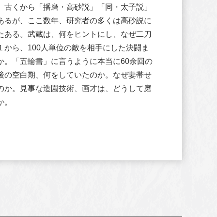
。古くから「播磨・高砂説」「同・太子説」
あるが、ここ数年、研究者の多くは高砂説に
たある。武蔵は、何をヒントにし、なぜ二刀
１から、100人単位の敵を相手にした決闘ま
か。「五輪書」に言うように本当に60余回の
後の空白期、何をしていたのか。なぜ妻帯せ
のか。見事な造園技術、画才は、どうして磨
か。