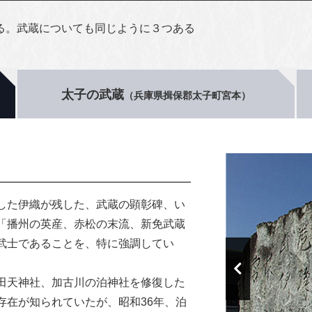
る。武蔵についても同じように３つある
太子の武蔵
（兵庫県揖保郡太子町宮本）
した伊織が残した、武蔵の顕彰碑、い
「播州の英産、赤松の末流、新免武蔵
武士であることを、特に強調してい
田天神社、加古川の泊神社を修復した
存在が知られていたが、昭和36年、泊