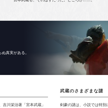
らぬ真実がある。
武蔵のさまざまな謎
作、吉川栄治著「宮本武蔵」
剣豪の謎は、小説では特別