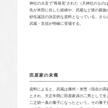
神社の火災で”再発見”された（天神社のもの
先が米田に住した経緯や、武蔵など彼の親族
砂生誕説の決定的な資料となっている。さら
泊神社舞堂棟礼(泊神社
武蔵・玄信が明確に登場する。
田原家の末裔
資料によると、武蔵は播州・米堕（現在の高
とされ、天正年間に田原家貞の二男として生
二之助一真の養子になったという。その養子