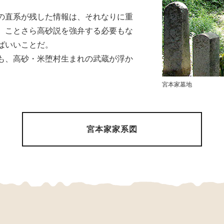
。
の直系が残した情報は、それなりに重
、ことさら高砂説を強弁する必要もな
ばいいことだ。
も、高砂・米堕村生まれの武蔵が浮か
宮本家墓地
宮本家家系図