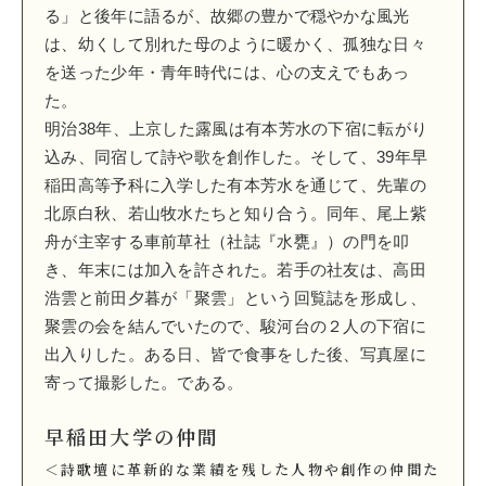
る」と後年に語るが、故郷の豊かで穏やかな風光
は、幼くして別れた母のように暖かく、孤独な日々
を送った少年・青年時代には、心の支えでもあっ
た。
明治38年、上京した露風は有本芳水の下宿に転がり
込み、同宿して詩や歌を創作した。そして、39年早
稲田高等予科に入学した有本芳水を通じて、先輩の
北原白秋、若山牧水たちと知り合う。同年、尾上紫
舟が主宰する車前草社（社誌『水甕』）の門を叩
き、年末には加入を許された。若手の社友は、高田
浩雲と前田夕暮が「聚雲」という回覧誌を形成し、
聚雲の会を結んでいたので、駿河台の２人の下宿に
出入りした。ある日、皆で食事をした後、写真屋に
寄って撮影した。である。
早稲田大学の仲間
＜詩歌壇に革新的な業績を残した人物や創作の仲間た