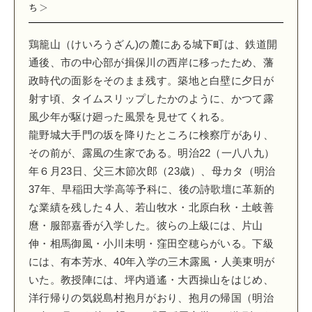
ち＞
鶏籠山（けいろうざん)の麓にある城下町は、鉄道開
通後、市の中心部が揖保川の西岸に移ったため、藩
政時代の面影をそのまま残す。築地と白壁に夕日が
射す頃、タイムスリップしたかのように、かつて露
風少年が駆け廻った風景を見せてくれる。
龍野城大手門の坂を降りたところに検察庁があり、
その前が、露風の生家である。明治22（一八八九）
年６月23日、父三木節次郎（23歳）、母カタ（明治
37年、早稲田大学高等予科に、後の詩歌壇に革新的
な業績を残した４人、若山牧水・北原白秋・土岐善
麿・服部嘉香が入学した。彼らの上級には、片山
伸・相馬御風・小川未明・窪田空穂らがいる。下級
には、有本芳水、40年入学の三木露風・人美東明が
いた。教授陣には、坪内逍遙・大西操山をはじめ、
洋行帰りの気鋭島村抱月がおり、抱月の帰国（明治