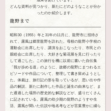
どんな資料が見つかり、新たにどのようなことが分か
ったのか紹介します。
龍野まで
昭和30（1955）年と31年の11月に、龍野市に招待さ
れて、露風は郷里龍野を訪れた。母校の龍野小学校の
運動会に出席したり、講演をおこなったり、市民との
親睦会に出席したり、大好きな菊花展を見に行ったり
して過ごした。この旅行を機に以前に書いた自伝集
「我が歩める道」のように、故郷の龍野にまつわるエ
ピソードや作品について、整理して書き留めようとし
た。体裁は、旅行記の形を取っているが、思い出や作
品の解説、新たに創作した作品と誕生の由来など、ま
た通過した場所の歴史的な解説などが、盛りだくさん
に記されている。露風の幼少期の龍野のようすや生
活、露風が聞いた伝説や地名考などが言葉豊かに綴ら