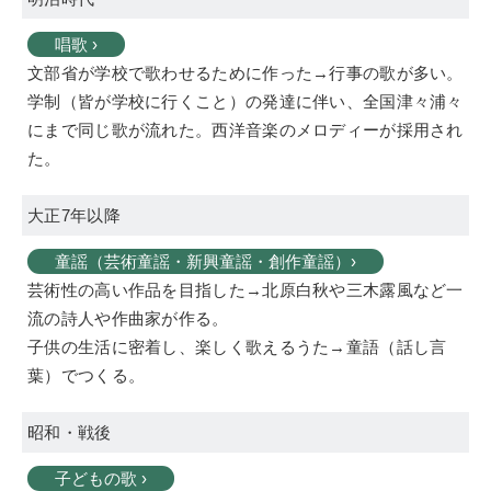
唱歌 ›
文部省が学校で歌わせるために作った→行事の歌が多い。
学制（皆が学校に行くこと）の発達に伴い、全国津々浦々
にまで同じ歌が流れた。西洋音楽のメロディーが採用され
た。
大正7年以降
童謡（芸術童謡・新興童謡・創作童謡）›
芸術性の高い作品を目指した→北原白秋や三木露風など一
流の詩人や作曲家が作る。
子供の生活に密着し、楽しく歌えるうた→童語（話し言
葉）でつくる。
昭和・戦後
子どもの歌 ›