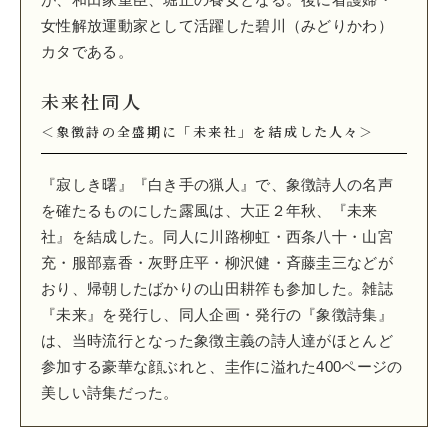
女性解放運動家として活躍した碧川（みどりかわ）
カタである。
未来社同人
＜象徴詩の全盛期に「未来社」を結成した人々＞
『寂しき曙』『白き手の猟人』で、象徴詩人の名声
を確たるものにした露風は、大正２年秋、『未来
社』を結成した。同人に川路柳虹・西条八十・山宮
充・服部嘉香・灰野庄平・柳沢健・斉藤圭三などが
おり、帰朝したばかりの山田耕筰も参加した。雑誌
『未来』を発行し、同人企画・発行の『象徴詩集』
は、当時流行となった象徴主義の詩人達がほとんど
参加する豪華な顔ぶれと、圭作に溢れた400ページの
美しい詩集だった。