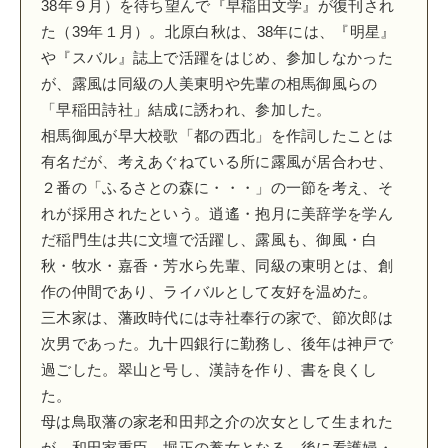
38年９月）を待ち望んで『早稲田文学』が復刊され
た（39年１月）。北原白秋は、38年には、『明星』
や『スバル』誌上で活躍をはじめ、参加しなかった
が、露風は同級の人美東明や先輩の相馬御風らの
「早稲田詩社」結成に誘われ、参加した。
相馬御風が早大校歌「都の西北」を作詞したことは
有名だが、考えあぐねている所に露風が居合わせ、
２番の「ふるさとの森に・・・」の一節を考え、そ
れが採用されたという。逍遙・抱月に美辞学を学ん
だ稲門生は共に文壇で活躍し、露風も、御風・白
秋・牧水・嘉香・芳水ら先輩、同級の東明とは、創
作の仲間であり、ライバルとして友好を温めた。
三木家は、藩政時代には寺社奉行の家で、節次郎は
次男であった。九十四銀行に勤務し、後年は神戸で
過ごした。翠山と号し、漢詩を作り、書を良くし
た。
母は鳥取藩の家老和田邦之介の次女として生まれた
が、和田家重臣、堀正の養女となる。後に看護婦・