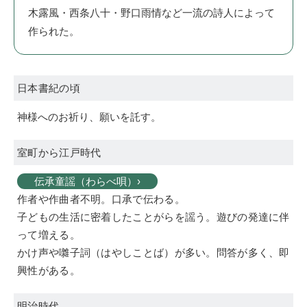
木露風・西条八十・野口雨情など一流の詩人によって
作られた。
日本書紀の頃
神様へのお祈り、願いを託す。
室町から江戸時代
伝承童謡（わらべ唄）›
作者や作曲者不明。口承で伝わる。
子どもの生活に密着したことがらを謡う。遊びの発達に伴
って増える。
かけ声や囃子詞（はやしことば）が多い。問答が多く、即
興性がある。
明治時代