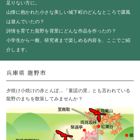
足りない方に。
山懐に抱かれた小さな美しい城下町のどんなところで露風
は遊んでいたの？
詩情を育てた龍野を背景にどんな作品を作ったの？
小学生から一般、研究者まで楽しめる内容を、ここでご紹
介します。
兵庫県 龍野市
夕焼け小焼けの赤とんぼ…「童謡の里」とも言われている
龍野のまちを散策してみませんか？