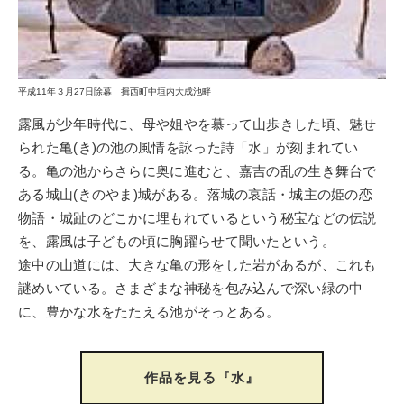
平成11年３月27日除幕 揖西町中垣内大成池畔
露風が少年時代に、母や姐やを慕って山歩きした頃、魅せ
られた亀(き)の池の風情を詠った詩「水」が刻まれてい
る。亀の池からさらに奥に進むと、嘉吉の乱の生き舞台で
ある城山(きのやま)城がある。落城の哀話・城主の姫の恋
物語・城趾のどこかに埋もれているという秘宝などの伝説
を、露風は子どもの頃に胸躍らせて聞いたという。
途中の山道には、大きな亀の形をした岩があるが、これも
謎めいている。さまざまな神秘を包み込んで深い緑の中
に、豊かな水をたたえる池がそっとある。
作品を見る『水』