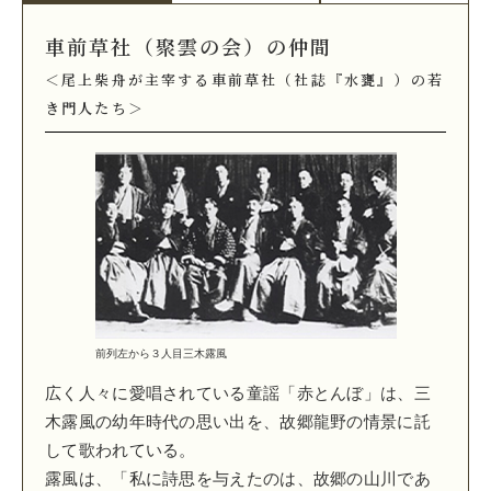
車前草社（聚雲の会）の仲間
＜尾上柴舟が主宰する車前草社（社誌『水甕』）の若
き門人たち＞
前列左から３人目三木露風
広く人々に愛唱されている童謡「赤とんぼ」は、三
木露風の幼年時代の思い出を、故郷龍野の情景に託
して歌われている。
露風は、「私に詩思を与えたのは、故郷の山川であ