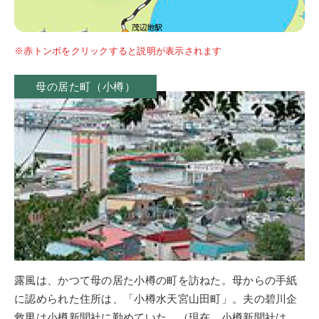
※赤トンボをクリックすると説明が表示されます
母の居た町（小樽）
露風は、かつて母の居た小樽の町を訪ねた。母からの手紙
に認められた住所は、「小樽水天宮山田町」。夫の碧川企
救男は小樽新聞社に勤めていた。（現在、小樽新聞社は、