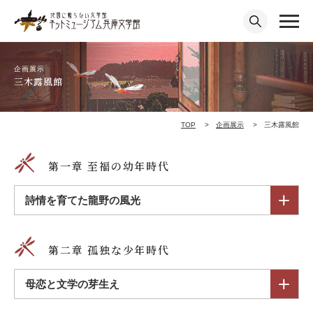
企画展示
三木露風館
TOP
企画展示
三木露風館
第一章 至福の幼年時代
詩情を育てた龍野の風光
第二章 孤独な少年時代
母恋と文学の芽生え