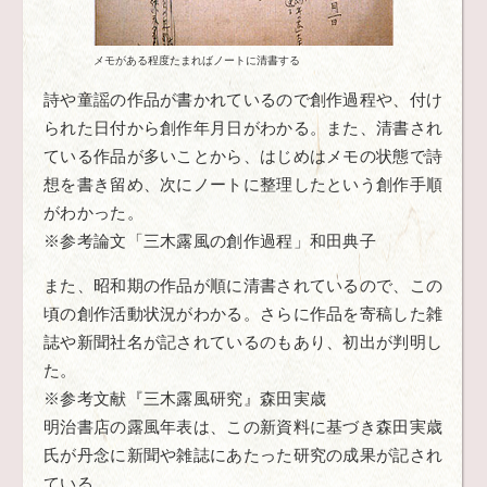
メモがある程度たまればノートに清書する
詩や童謡の作品が書かれているので創作過程や、付け
られた日付から創作年月日がわかる。また、清書され
ている作品が多いことから、はじめはメモの状態で詩
想を書き留め、次にノートに整理したという創作手順
がわかった。
※参考論文「三木露風の創作過程」和田典子
また、昭和期の作品が順に清書されているので、この
頃の創作活動状況がわかる。さらに作品を寄稿した雑
誌や新聞社名が記されているのもあり、初出が判明し
た。
※参考文献『三木露風研究』森田実歳
明治書店の露風年表は、この新資料に基づき森田実歳
氏が丹念に新聞や雑誌にあたった研究の成果が記され
ている。