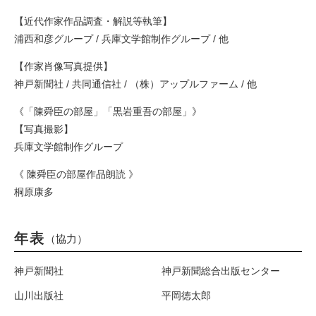
【近代作家作品調査・解説等執筆】
浦西和彦グループ / 兵庫文学館制作グループ / 他
【作家肖像写真提供】
神戸新聞社 / 共同通信社 / （株）アップルファーム / 他
《「陳舜臣の部屋」「黒岩重吾の部屋」》
【写真撮影】
兵庫文学館制作グループ
《 陳舜臣の部屋作品朗読 》
桐原康多
年表
（協力）
神戸新聞社
神戸新聞総合出版センター
山川出版社
平岡徳太郎