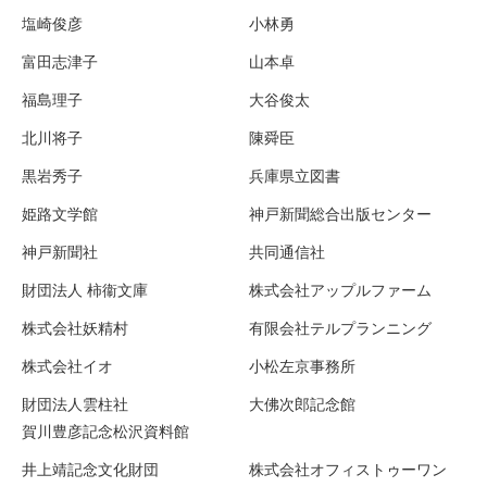
塩崎俊彦
小林勇
富田志津子
山本卓
福島理子
大谷俊太
北川将子
陳舜臣
黒岩秀子
兵庫県立図書
姫路文学館
神戸新聞総合出版センター
神戸新聞社
共同通信社
財団法人 柿衞文庫
株式会社アップルファーム
株式会社妖精村
有限会社テルプランニング
株式会社イオ
小松左京事務所
財団法人雲柱社
大佛次郎記念館
賀川豊彦記念松沢資料館
井上靖記念文化財団
株式会社オフィストゥーワン