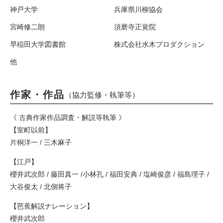
神戸大学
兵庫県川柳協会
宮崎修二朗
須磨寺正覚院
早稲田大学図書館
株式会社水木プロダクション
他
作家・作品
（協力監修・執筆等）
《 古典作家作品調査・解説等執筆 》
【室町以前】
片桐洋一 / 三木麻子
【江戸】
櫻井武次郎 / 藤田真一 /小林孔 / 福田安典 / 塩崎俊彦 / 福島理子 /
大谷俊太 / 北側将子
【芭蕉解説ナレーション】
櫻井武次郎