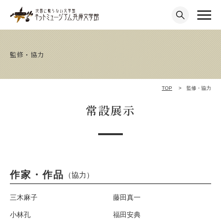
監修・協力
TOP
監修・協力
常設展示
作家・作品
（協力）
三木麻子
藤田真一
小林孔
福田安典