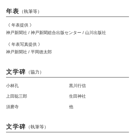
年表
（執筆等）
《 年表提供 》
神戸新聞社 / 神戸新聞総合出版センター / 山川出版社
《 年表写真提供 》
神戸新聞社 / 平岡徳太郎
文学碑
（協力）
小林孔
黒川行信
上田聡三郎
生田神社
須磨寺
他
文学碑
（執筆等）