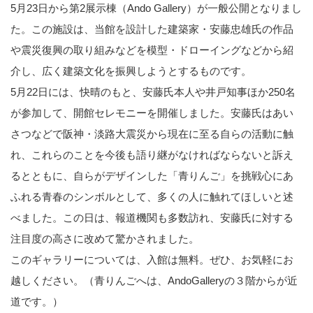
5月23日から第2展示棟（Ando Gallery）が一般公開となりまし
た。この施設は、当館を設計した建築家・安藤忠雄氏の作品
や震災復興の取り組みなどを模型・ドローイングなどから紹
介し、広く建築文化を振興しようとするものです。
5月22日には、快晴のもと、安藤氏本人や井戸知事ほか250名
が参加して、開館セレモニーを開催しました。安藤氏はあい
さつなどで阪神・淡路大震災から現在に至る自らの活動に触
れ、これらのことを今後も語り継がなければならないと訴え
るとともに、自らがデザインした「青りんご」を挑戦心にあ
ふれる青春のシンボルとして、多くの人に触れてほしいと述
べました。この日は、報道機関も多数訪れ、安藤氏に対する
注目度の高さに改めて驚かされました。
このギャラリーについては、入館は無料。ぜひ、お気軽にお
越しください。（青りんごへは、AndoGalleryの３階からが近
道です。）