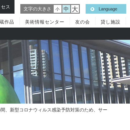
クセス
大
中
文字の大きさ
Language
小
蔵作品
美術情報センター
友の会
貸し施設
面の間、新型コロナウィルス感染予防対策のため、サー