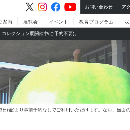
お問い合わせ
ア
ご案内
展覧会
イベント
教育プログラム
収
別展・コレクション展開催中(ご予約不要)。
23日(金)より事前予約なしでご利用いただけます。なお、当