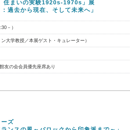
まいの実験1920s-1970s」展
ィ：過去から現在、そして未来へ」
:30－）
トン大学教授／本展ゲスト・キュレーター）
の館友の会会員優先座席あり
リーズ
フランスの風～バロックから印象派まで～」