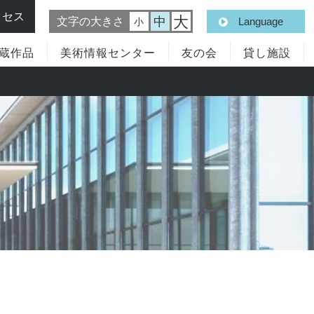
クセス
大
中
文字の大きさ
Language
小
蔵作品
美術情報センター
友の会
貸し施設