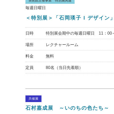
美術館主催事業 特別展関連
毎週日曜日
＜特別展＞「石岡瑛子 I デザイ
日時
特別展会期中の毎週日曜日 11：00～
場所
レクチャールーム
料金
無料
定員
80名（当日先着順）
共催展
石村嘉成展 ～いのちの色たち～