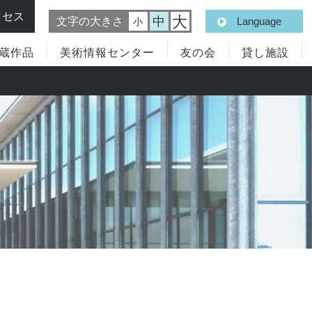
クセス
大
中
文字の大きさ
Language
小
蔵作品
美術情報センター
友の会
貸し施設