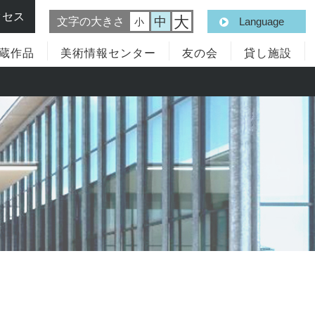
クセス
大
中
文字の大きさ
Language
小
蔵作品
美術情報センター
友の会
貸し施設