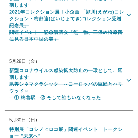
期します
2021年コレクション展Ⅰ小企画 「頴川(えがわ)コレ
クション・梅舒適(ばいじょてき)コレクション受贈
記念展」
関連イベント 記念講演会「無一物、三保の松原図
に見る日本中世の美」
5月28日（金）
新型コロナウイルス感染拡大防止の一環として、延
期します
県美シネマクラシック ～ヨーロッパの巨匠とハリ
ウッド～
① 終着駅 ② そして誰もいなくなった
5月30日（日）
特別展「コシノヒロコ展」関連イベント トークシ
ョー ”未来へ”