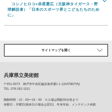
コシノヒロコ×赤星憲広（元阪神タイガース・野
球解説者）「日本のスポーツ界とこどもたちのため
に」
サイトマップを開く
兵庫県立美術館
〒651-0073
神戸市中央区脇浜海岸通1-1-1(HAT神戸内)
TEL: 078-262-1011
開館時間：10：00〜18：00 ※入場は閉館30分前まで
休館日：月曜日(祝休日の場合は翌日)、年末年始、メンテナンス休館