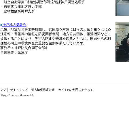
・航空自衛隊第2補給処調達部調達管課神戸調達処理班
・自衛隊兵庫地方協力本部
・動物検疫所神戸支所
■
神戸地方気象台
気象、地震
などを常時観測し、兵庫県を対象に日々の天気予報をはじめ
注意報・警報等の情報を防災関係機関、地方公共団体、報道機関などに
提供することにより、災害の防止や軽減を図るとともに、
国民生活の利
便性の向上や環境保全に重要な役割を果たしています。
事務所：神戸防災合同庁舎6階
事業主体：気象庁
リンク
サイトマップ
個人情報保護方針
サイトのご利用にあたって