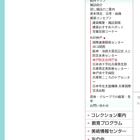
館内マップ
施設紹介
貸し施設のご案内
基本理念、沿革・組織
建築コンセプト
建築概要・施設面積
建築おすすめスポット
安藤忠雄コーナー
HAT神戸
国際健康開発センター
JICA関西
阪神・淡路大震災記念 人と
防災未来センター
神戸防災合同庁舎
日本赤十字社兵庫県支部
兵庫県災害医療センター・
神戸赤十字病院
兵庫県こころのケアセンタ
ー
日本学生支援機構 兵庫国際
交流会館
団体・グループでの鑑賞・見
学
お問い合わせ