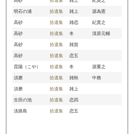
高砂
拾遺集
雑上
紀貫之
明石の浦
拾遺集
雑上
源為憲
高砂
拾遺集
雑恋
紀貫之
高砂
拾遺集
冬
清原元輔
高砂
拾遺集
雑賀
高砂
拾遺集
恋五
昆陽（こや）
拾遺集
冬
源重之
須磨
拾遺集
雑秋
中務
須磨
拾遺集
雑上
生田の池
拾遺集
恋四
淡路島
拾遺集
恋五