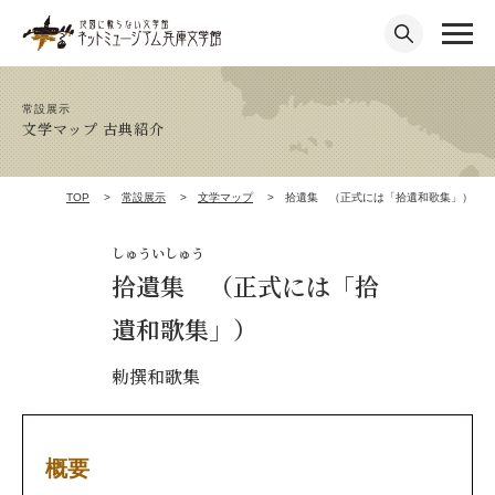
常設展示
文学マップ 古典紹介
TOP
常設展示
文学マップ
拾遺集 （正式には「拾遺和歌集」）
しゅういしゅう
拾遺集 （正式には「拾
遺和歌集」）
勅撰和歌集
概要