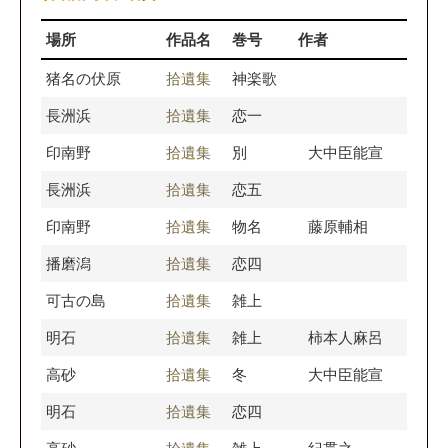
場所
作品名
巻号
作者
猪名の伏原
拾遺集
神楽歌
長洲浜
拾遺集
恋一
印南野
拾遺集
別
大中臣能宣
長洲浜
拾遺集
恋五
印南野
拾遺集
物名
藤原輔相
播磨潟
拾遺集
恋四
可古の島
拾遺集
雑上
明石
拾遺集
雑上
柿本人麻呂
高砂
拾遺集
冬
大中臣能宣
明石
拾遺集
恋四