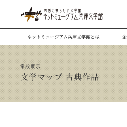
ネットミュージアム兵庫文学館とは
企
常設展示
文学マップ 古典作品