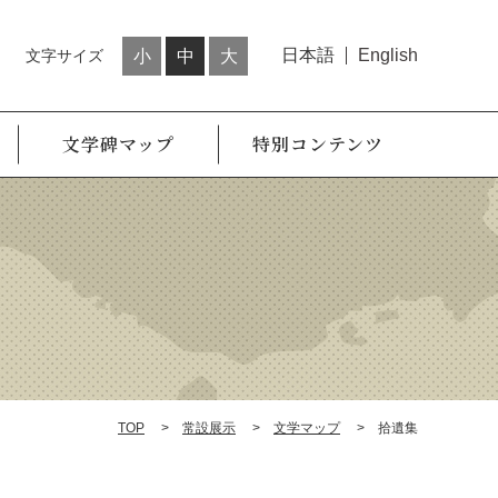
日本語
English
文字サイズ
小
中
大
文学碑マップ
特別コンテンツ
TOP
常設展示
文学マップ
拾遺集