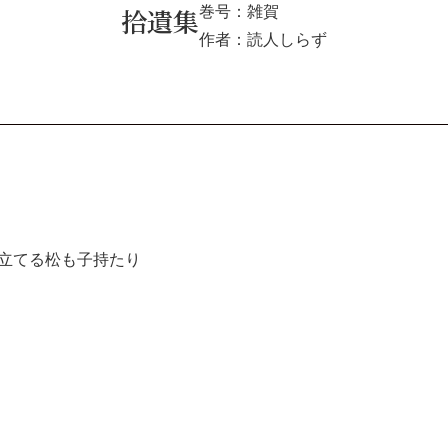
拾遺集
巻号：雑賀
作者：読人しらず
立てる松も子持たり