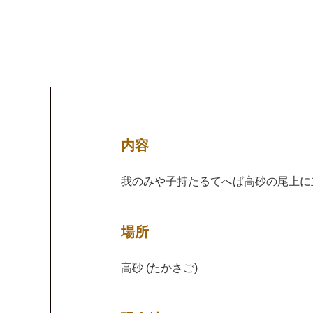
内容
我のみや子持たるてへば高砂の尾上に
場所
高砂 (たかさご)