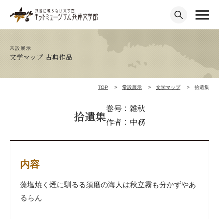
常設展示
文学マップ 古典作品
TOP
常設展示
文学マップ
拾遺集
巻号：雑秋
拾遺集
作者：中務
内容
藻塩焼く煙に馴るる須磨の海人は秋立霧も分かずやあ
るらん