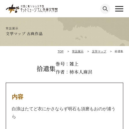
常設展示
文学マップ 古典作品
TOP
常設展示
文学マップ
拾遺集
巻号：雑上
拾遺集
作者：柿本人麻呂
内容
白浪はたてど衣にかさならず明石も須磨もおのが浦う
ら