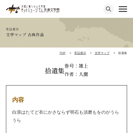
常設展示
文学マップ 古典作品
TOP
常設展示
文学マップ
拾遺集
巻号：雑上
拾遺集
作者：人麿
内容
白浪はたてど衣にかさならず明石も須磨もをのがうら
うら