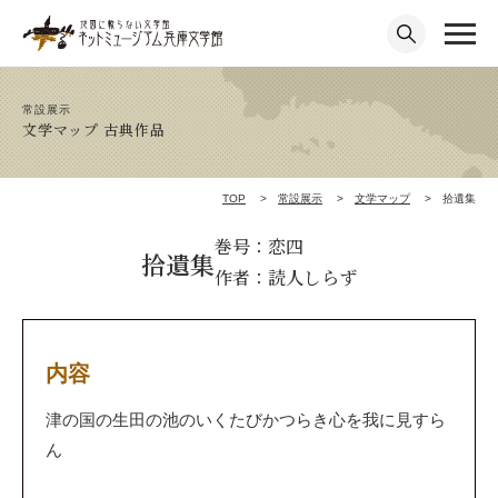
常設展示
文学マップ 古典作品
TOP
常設展示
文学マップ
拾遺集
巻号：恋四
拾遺集
作者：読人しらず
内容
津の国の生田の池のいくたびかつらき心を我に見すら
ん