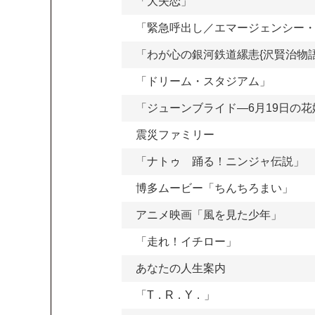
「大失恋」
「緊急呼出し／エマージェンシー
「わが心の銀河鉄道縲恚{沢賢治物
「ドリーム・スタジアム」
「ジューンブライド―6月19日の花
震災ファミリー
「ナトゥ 踊る！ニンジャ伝説」
博多ムービー「ちんちろまい」
アニメ映画「風を見た少年」
「走れ！イチロー」
あなたの人生案内
「T．R．Y．」