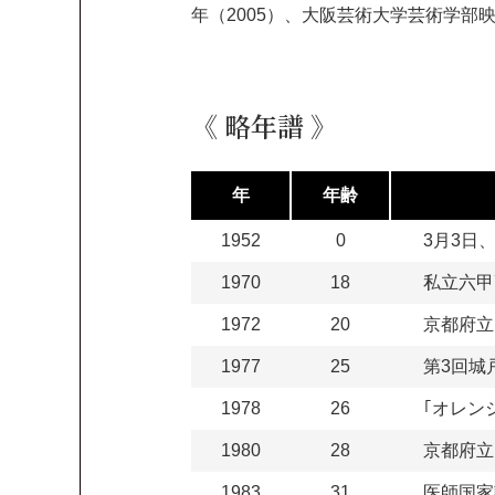
年（2005）、大阪芸術大学芸術学部
《 略年譜 》
年
年齢
1952
0
3月3日
1970
18
私立六甲
1972
20
京都府立
1977
25
第3回城
1978
26
｢オレン
1980
28
京都府立
1983
31
医師国家