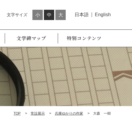
日本語
English
文字サイズ
小
中
大
文学碑マップ
特別コンテンツ
TOP
常設展示
兵庫ゆかりの作家
大森 一樹