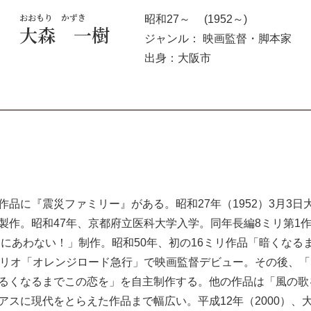
おおもり かずき
昭和27～ (1952～)
大森 一樹
ジャンル： 映画監督・脚本家
出身：大阪市
に『震災ファミリー』がある。 昭和27年（1952）3月3日大
製作。昭和47年、京都府立医科大学入学。同年長編8ミリ第1
まにあわない！」制作。昭和50年、初の16ミリ作品「暗くな
ナリオ「オレンジロード急行」で映画監督デビュー。その後、
るくなるまでこの恋を」を自主制作する。他の作品は「風の歌
スに現代をとらえた作品まで幅広い。平成12年（2000）、