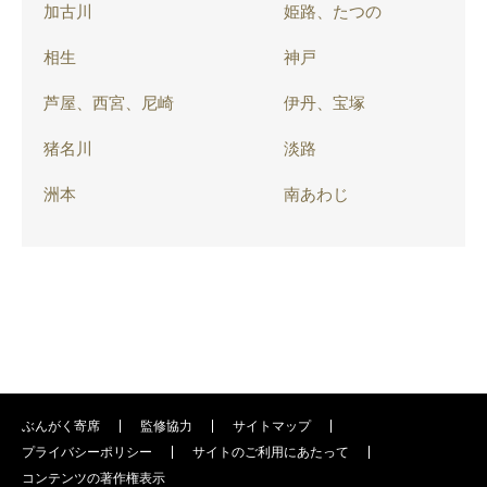
加古川
姫路、たつの
相生
神戸
芦屋、西宮、尼崎
伊丹、宝塚
猪名川
淡路
洲本
南あわじ
ぶんがく寄席
監修協力
サイトマップ
プライバシーポリシー
サイトのご利用にあたって
コンテンツの著作権表示