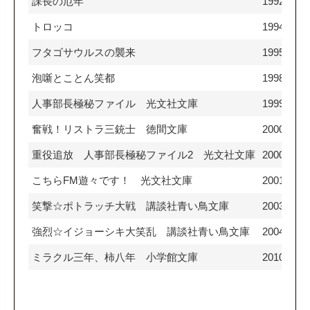
課長の厄年
1992
トロッコ
1994
フタゴサウルスの襲来
1995
泡噺とことん笑都
1998
人事部長極秘ファイル 光文社文庫
1999
奮戦！リストラ三銃士 徳間文庫
2000
重役追放 人事部長極秘ファイル2 光文社文庫
2000
こちらFM遊々です！ 光文社文庫
2001
笑撃☆ポトラッチ大戦 講談社青い鳥文庫
2003
強烈☆イジョーシキ大笑乱 講談社青い鳥文庫
2004
ミラクル三年、柿八年 小学館文庫
2010