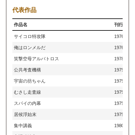
代表作品
作品名
刊行年
サイコロ特攻隊
1976
俺はロンメルだ
1976
笑撃空母アルバトロス
1978
公共考査機構
1979
宇宙の坊ちゃん
1979
むさし走査線
1979
スパイの内幕
1979
居候浮始末
1979
集中講義
1980