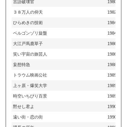
言語破壊官
1980
３８万人の仰天
1982
ひらめきの技術
1984
ベルゴンゾリ旋盤
1984
大江戸馬鹿草子
1986
笑い宇宙の旅芸人
1986
妄想特急
1988
トラウム映画公社
1989
上ヶ原・爆笑大学
1989
時空いちびり百景
1989
黙せし君よ
1990
遠い街・恋の街
1990