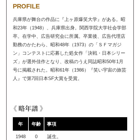
PROFILE
兵庫県が舞台の作品に『上ヶ原爆笑大学』がある。 昭
和23年（1948）、兵庫県出身。関西学院大学社会学部
卒。在学中、広告研究会に所属。卒業後、広告代理店
勤務のかたわら、昭和48年（1973）の「ＳＦマガジ
ン」コンテストに応募した処女作「決戦・日本シリー
ズ」が選外佳作となり、改稿のうえ同誌昭和50年1月
号に掲載された。昭和61年（1986）『笑い宇宙の旅芸
人』で第7回日本SF大賞を受賞。
《 略年譜 》
年
年齢
事項
1948
0
誕生。