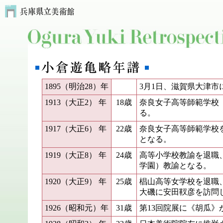
1895（明治28）年
3月1日、滋賀県大津市
1913（大正2） 年
18歳
奈良女子高等師範学校
る。
1917（大正6） 年
22歳
奈良女子高等師範学校
となる。
1919（大正8） 年
24歳
高等小学校教諭を退職
学園）教諭となる。
1920（大正9） 年
25歳
椙山高等女学校を退職
大磯に安田靫彦を訪問
1926（昭和元）年
31歳
第13回院展に《胡瓜