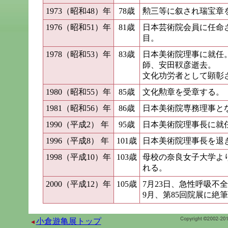
1973（昭和48）年
78歳
勲三等に叙され瑞宝章
1976（昭和51）年
81歳
日本芸術院会員に任命
目。
1978（昭和53）年
83歳
日本美術院理事に就任
師、安田靫彦逝去。
文化功労者として顕彰
1980（昭和55）年
85歳
文化勲章を受章する。
1981（昭和56）年
86歳
日本美術院専務理事と
1990（平成2） 年
95歳
日本美術院理事長に就
1996（平成8） 年
101歳
日本美術院理事長を退
1998（平成10）年
103歳
母校の奈良女子大学よ
れる。
2000（平成12）年
105歳
7月23日、急性呼吸不
9月、第85回院展に絶
小倉遊亀展トップ