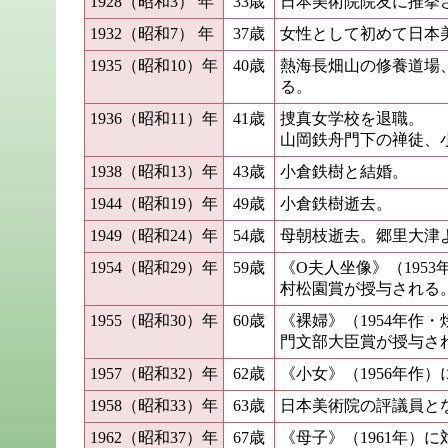
1928（昭和3） 年
33歳
日本美術院院友に推挙
1932（昭和7） 年
37歳
女性として初めて日本
1935（昭和10）年
40歳
熱海長畑山の修養道場
る。
1936（昭和11）年
41歳
捜真女学校を退職。
山岡鉄舟門下の禅徒、
1938（昭和13）年
43歳
小倉鉄樹と結婚。
1944（昭和19）年
49歳
小倉鉄樹逝去。
1949（昭和24）年
54歳
母朝枝逝去。郷里大津
1954（昭和29）年
59歳
《O夫人坐像》（195
村松園賞が授与される
1955（昭和30）年
60歳
《裸婦》（1954年作
門文部大臣賞が授与さ
1957（昭和32）年
62歳
《小女》（1956年作
1958（昭和33）年
63歳
日本美術院の評議員と
1962（昭和37）年
67歳
《母子》（1961年）