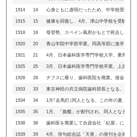
1914
14
心身ともに虚弱だったため、中学校受験を断
1915
15
健康を回復し、4月、津山中学校を受験。2
1918
18
母登勢、スペイン風邪がもとで死去し、三
1920
20
青山学院中学部卒業。同高等部に進学。9月
1921
21
4月、日本歯科医学専門学校入学。乗馬部に
1925
25
3月、日本歯科医学専門学校卒業。上原重
1928
28
チフスに罹り、歯科医院を廃業。借金の整
1933
33
東京神田の共立病院歯科部長となる。患者
1934
34
1月｢走馬灯｣同人となる。この年の夏、｢
1935
35
1月、「旗艦」が創刊され、同人となる。4
1938
38
歯科医を廃業して合資会社「紀屋」に入社
1939
39
4月、俳句総合誌「天香」の発刊を企画し、