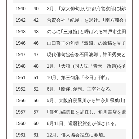
1940
40
2月、｢京大俳句｣が京都府警察部に検挙さ
1942
42
合資会社「紀屋」を退社。｢南方商会｣を設
1943
43
のちに｢三鬼館｣と呼ばれる神戸市生田区山
1946
46
山口誓子の句集『激浪』の原稿を見て感激
1947
47
現代俳句協会を石田波郷，神田秀夫ととも
1948
48
1月、｢天狼｣(同人誌「青天」改題)を創
1951
51
10月、第三句集『今日』刊行。
1952
52
6月、｢断崖｣創刊。主宰となる.
1956
56
9月、大阪府寝屋川から神奈川県葉山に転居
1957
57
｢俳句｣編集長を辞任し、角川書店を退社。
1960
60
6月11日、還暦祝賀会が催される。
1961
61
12月、俳人協会設立に参加。