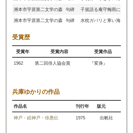
洲本市宇原第二文学の森
句碑
子規語る庵守梅雨に欠び
洲本市宇原第二文学の森
句碑
水枕ガバリと寒い海があ
受賞歴
受賞年
受賞内容
受賞作品
1962
第二回俳人協会賞
『変身』
兵庫ゆかりの作品
作品名
刊行年
版元
神戸・続神戸・俳愚伝
1975
出帆社