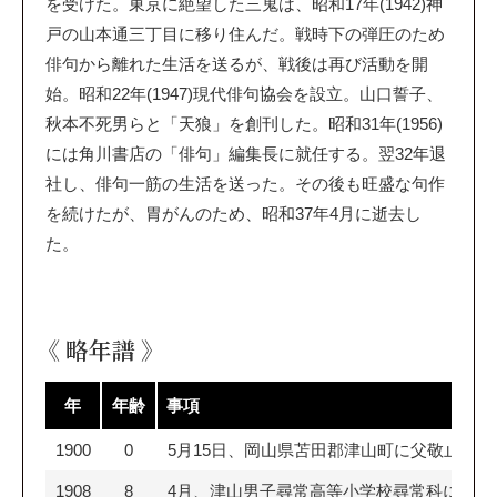
を受けた。東京に絶望した三鬼は、昭和17年(1942)神
戸の山本通三丁目に移り住んだ。戦時下の弾圧のため
俳句から離れた生活を送るが、戦後は再び活動を開
始。昭和22年(1947)現代俳句協会を設立。山口誓子、
秋本不死男らと「天狼」を創刊した。昭和31年(1956)
には角川書店の「俳句」編集長に就任する。翌32年退
社し、俳句一筋の生活を送った。その後も旺盛な句作
を続けたが、胃がんのため、昭和37年4月に逝去し
た。
《 略年譜 》
年
年齢
事項
1900
0
5月15日、岡山県苫田郡津山町に父敬止、
1908
8
4月、津山男子尋常高等小学校尋常科に入学