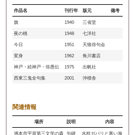
作品名
刊行年
版元
備考
旗
1940
三省堂
夜の桃
1948
七洋社
今日
1951
天狼俳句会
変身
1962
角川書店
神戸・続神戸・俳愚伝
1975
出帆社
西東三鬼全句集
2001
沖積舎
関連情報
場所
説明
内容
洲本市宇原第三文学の森
句碑
水枕ガバリと寒い海があ