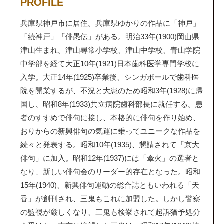
PROFILE
兵庫県神戸市に居住。兵庫県ゆかりの作品に「神戸」
「続神戸」「俳愚伝」がある。 明治33年(1900)岡山県
津山生まれ。津山尋常小学校、津山中学校、青山学院
中学部を経て大正10年(1921)日本歯科医学専門学校に
入学。大正14年(1925)卒業後、シンガポールで歯科医
院を開業するが、不況と大患のため昭和3年(1928)に帰
国し、昭和8年(1933)共立病院歯科部長に就任する。患
者のすすめで俳句に接し、本格的に俳句を作り始め、
おりからの新興俳句の気運に乗ってユニークな作品を
続々と発表する。昭和10年(1935)、懇請されて「京大
俳句」に加入。昭和12年(1937)には「傘火」の選者と
なり、新しい俳句会のリーダー的存在となった。昭和
15年(1940)、新興俳句運動の総合誌ともいわれる「天
香」が創刊され、三鬼もこれに加盟した。しかし警察
の監視が厳しくなり、三鬼も検挙されて起訴猶予処分