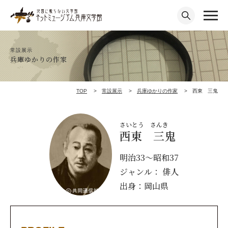
常設展示
兵庫ゆかりの作家
TOP
常設展示
兵庫ゆかりの作家
西東 三鬼
さいとう さんき
西東 三鬼
明治33～昭和37
ジャンル： 俳人
出身：岡山県