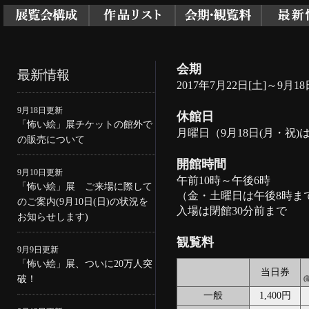
会期
最新情報
2017年7月22日[土]～9月1
9月18日更新
休館日
「怖い絵」展チケットの館外で
月曜日（9月18日(月・祝)
の販売について
開館時間
9月10日更新
午前10時～午後6時
「怖い絵」展 ご来場に際して
（金・土曜日は午後8時ま
のご案内(9月10日(日)の状況を
入場は閉館30分前まで
お知らせします)
観覧料
9月9日更新
「怖い絵」展、ついに20万人突
当日券
破！
(
一般
1,400円