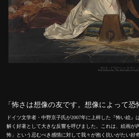
ポール・ドラローシュ《レディ・ジ
Paul Delaroche, The Execution of Lady
「怖さは想像の友です。想像によって恐
ドイツ文学者・中野京子氏が2007年に上梓した『怖い絵
解く好著として大きな反響を呼びました。これは、絵画が
怖」という忌むべき感情に対して我々が抱く抗いがたい好