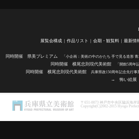
展覧会構成
|
作品リスト
|
会期・観覧料
|
最新情
同時開催
県美プレミアム
「小企画：美術の中のかたち 手で見る造形 青
同時開催 横尾忠則現代美術館
「開館5周年記念
同時開催 横尾忠則現代美術館
兵庫県政150周年記念先行事業「開
→
怖い絵展
〒651-0073 神戸市中央区脇浜海岸通1-1-1 
Copyright(C)2002-2015 Hyogo Prefect