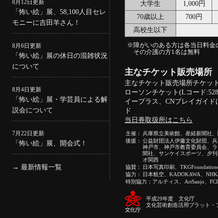
8月12日更新
大学生
1,000円
「怖い絵」展、58,100人目セレ
70歳以上
700円
モニーに吉田羊さん！
高校生以下
※障がいのある方は各当日料金の
8月6日更新
その介護の方1名は無料
「怖い絵」展の休日の混雑状況
について
主なチケット販売場所
主なチケット販売場所チケットぴあ(
8月4日更新
ローソンチケット(Lコード:52
「怖い絵」展・学芸員による解
イープラス、CNプレイガイド
説会について
ド
当日券取扱所はこちら
7月22日更新
主催：
兵庫県立美術館、産経新聞社、
後援：
公益財団法人伊藤文化財団、兵
「怖い絵」展、開会式！
神戸市、神戸市教育委員会、ラ
聞社、サンケイスポーツ、夕刊
オ関西
→
最新情報一覧
協賛：
日本写真印刷、TKGFoundationofA
協力：
日本航空、KADOKAWA、NH
特別協力：アルティス、ArtSanjo、FCI
平成29年度 文化庁
文化芸術創造活用プラット・