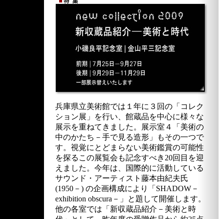
兵庫県立美術館では１年に３回の「コレク
ション展」を行い、館蔵品を中心に様々な
展示を重ねてきました。展示室４「美術の
中のかたち－手で見る造形」もその一つで
す。視覚にとどまらない美術鑑賞の可能性
を探るこの展覧会も記念すべき20回目を迎
えました。今年は、国際的に活動している
サウンド・アーティスト藤本由紀夫氏
(1950－) の企画構成により「SHADOW－
exhibition obscura－」と題して開催します。
他の各室では「新収蔵品紹介－美術と時