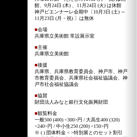
館、9月24日 (木) 、11月24日 (火) は休館
神戸ビエンナーレ会期中〔10月3日 (土) ～
11月23日 (月・祝) 〕は無休
■
会場
兵庫県立美術館 常設展示室
■
主催
兵庫県立美術館
■
後援
兵庫県、兵庫県教育委員会、神戸市、神戸
市教育委員会、兵庫県社会福祉協議会、神
戸市社会福祉協議会
■
協賛
財団法人みなと銀行文化振興財団
■
観覧料金
一般500 (400) <300>円 / 大高生400 (320)
<240>円 / 中小生250 (200) <150>円
※ ( ) 団体料金 < >特別展とのセット割引