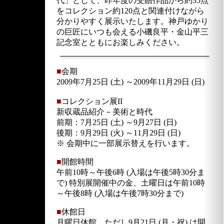
代」として、昨年度の受贈作品から約35点
をコレクション約120点と関連付けながら
分かりやすく展示いたします。神戸ゆかり
の巨匠にいつも会える小磯良平・金山平三
記念室とともにお楽しみください。
■
会期
2009年7月25日 (土) ～2009年11月29日 (日)
■
コレクション展II
新収蔵品紹介－美術と時代
前期：7月25日 (土) ～9月27日 (日)
後期：9月29日 (火) ～11月29日 (日)
※ 会期中に一部展示替えを行います。
■
開館時間
午前10時～午後6時 (入場は午後5時30分ま
で) 特別展開催中の金、土曜日は午前10時
～午後8時 (入場は午後7時30分まで)
■
休館日
月曜日休館 ただし9月21日 (月・祝) は開