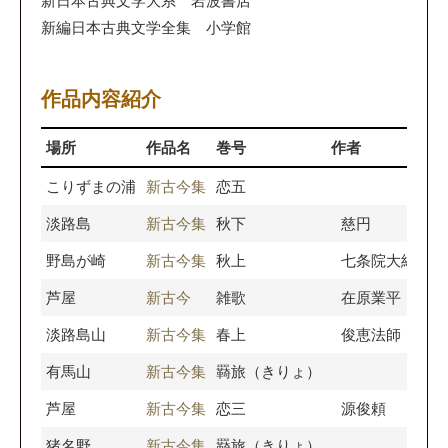
新日本古典文学大系 岩波書店
新編日本古典文学全集 小学館
作品内容紹介
場所
作品名
巻号
作者
こりずまの浦
新古今集
恋五
淡路島
新古今集
秋下
慈円
野島が崎
新古今集
秋上
七条院大納言
芦屋
新古今
雑歌
在原業平
淡路島山
新古今集
春上
俊恵法師
有馬山
新古今集
羇旅（きりょ）
芦屋
新古今集
恋三
源俊頼
猪名野
新古今集
羇旅（きりょ）