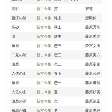
高砂
新古今集
賀
寂蓮
藤江の浦
新古今集
雑上
源顕仲
高砂
新古今集
秋上
藤原秀能
灘
新古今集
雑中
藤原秀能
須磨
新古今集
恋三
斎宮女御
二見の浦
新古今集
恋三
藤原実方
須磨
新古今集
恋二
藤原定家
入佐の山
新古今集
春下
藤原公経
須磨
新古今集
恋一
藤原道信
入佐の山
新古今集
夏
藤原頼実
須磨の浦
新古今集
恋一
藤原清正
敏馬が磯
新古今集
冬
藤原季経