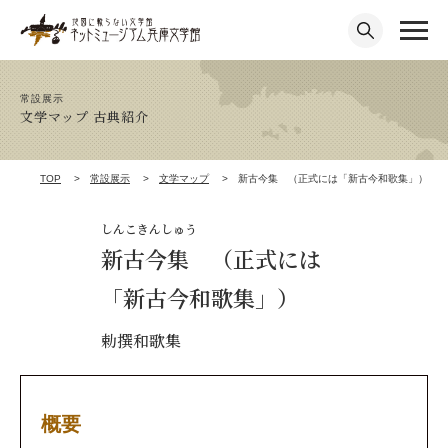
常設展示
文学マップ 古典紹介
TOP
常設展示
文学マップ
新古今集 （正式には「新古今和歌集」）
しんこきんしゅう
新古今集 （正式には
「新古今和歌集」）
勅撰和歌集
概要