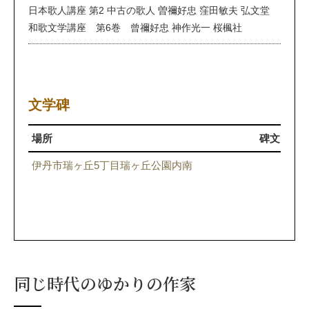
日本歌人講座 第2 中古の歌人 曽禰好忠 窪田敏夫 弘文堂
和歌文学講座 第6巻 曾禰好忠 神作光一 桜楓社
文学碑
場所
碑文
伊丹市瑞ヶ丘5丁目瑞ヶ丘公園内南
曽禰
同じ時代のゆかりの作家