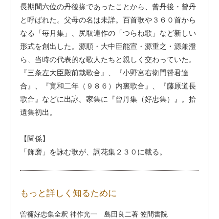
長期間六位の丹後掾であったことから、曾丹後・曾丹
と呼ばれた。父母の名は未詳。百首歌や３６０首から
なる「毎月集」、尻取連作の「つらね歌」など新しい
形式を創出した。源順・大中臣能宣・源重之・源兼澄
ら、当時の代表的な歌人たちと親しく交わっていた。
『三条左大臣殿前栽歌合』、『小野宮右衛門督君達
合』、『寛和二年（９８６）内裏歌合』、『藤原道長
歌合』などに出詠。家集に『曾丹集（好忠集）』。拾
遺集初出。
【関係】
「飾磨」を詠む歌が、詞花集２３０に載る。
もっと詳しく知るために
曽禰好忠集全釈 神作光一 島田良二著 笠間書院