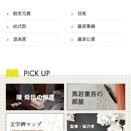
観世元雅
信覚
絵式部
藤原重綱
源為憲
藤原公通