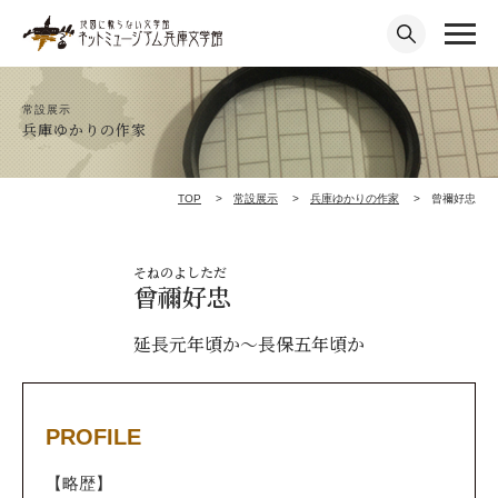
常設展示
兵庫ゆかりの作家
TOP
常設展示
兵庫ゆかりの作家
曾禰好忠
そねのよしただ
曾禰好忠
延長元年頃か～長保五年頃か
PROFILE
【略歴】