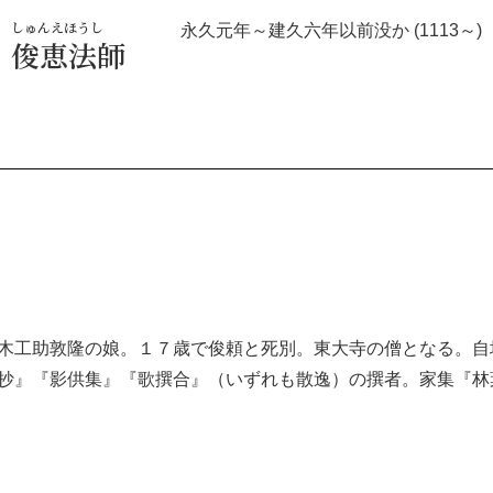
しゅんえほうし
永久元年～建久六年以前没か (1113～)
俊恵法師
木工助敦隆の娘。１７歳で俊頼と死別。東大寺の僧となる。自
抄』『影供集』『歌撰合』（いずれも散逸）の撰者。家集『林