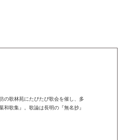
坊の歌林苑にたびたび歌会を催し、多
葉和歌集』。歌論は長明の『無名抄』