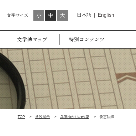
日本語
English
文字サイズ
小
中
大
文学碑マップ
特別コンテンツ
TOP
常設展示
兵庫ゆかりの作家
俊恵法師