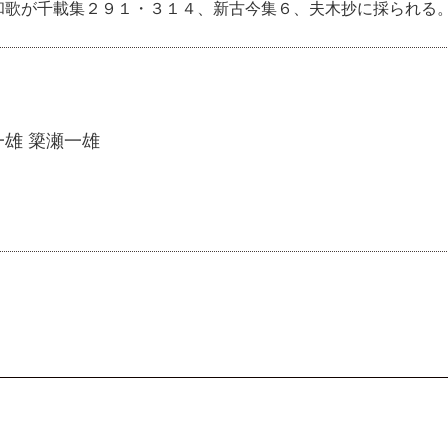
和歌が千載集２９１・３１４、新古今集６、夫木抄に採られる
一雄 簗瀬一雄