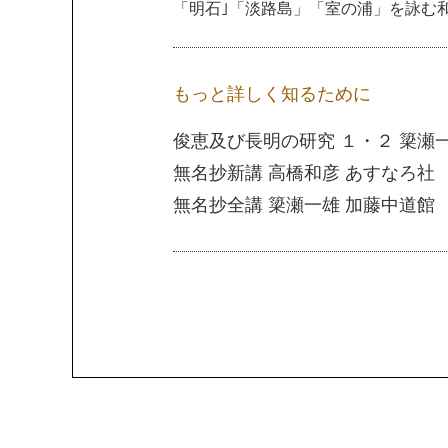
「明石｣「淡路島」「室の浦」を詠む
もっと詳しく知るために
俊恵及び長明の研究 １・２ 簗瀬
無名抄新講 高橋和彦 あすなろ社
無名抄全講 簗瀬一雄 加藤中道館