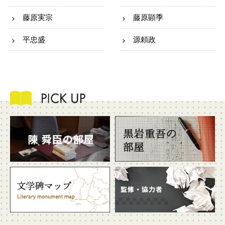
藤原実宗
藤原顕季
平忠盛
源頼政