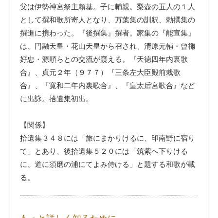
父は伊勢神宮祭主頼基。子に輔親。梨壺の五人の１人
として撰和歌所寄人となり、万葉集の訓釈、勅撰集の
撰進に携わった。『後撰集』撰者。家集の『能宣集』
は、円融天皇・花山天皇から召され、清原元輔・曾禰
好忠・源順らとの交流が窺える。『天徳四年内裏歌
合』、貞元２年（９７７）『三条左大臣殿前栽歌
合』、『寛和二年内裏歌合』、『皇太后宮歌合』など
に出詠。拾遺集初出。
【関係】
拾遺集３４８には「旅にまかりけるに、印南野に宿り
て」とあり、後拾遺集５２０には「筑紫へ下りける
に、道に須磨の浦にてよみ侍ける」と題する和歌が載
る。