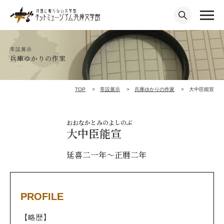
常設展示
兵庫ゆかりの作家
TOP
常設展示
兵庫ゆかりの作家
大中臣能宣
おおなかとみのよしのぶ
大中臣能宣
延喜二一年～正暦二年
PROFILE
【略歴】