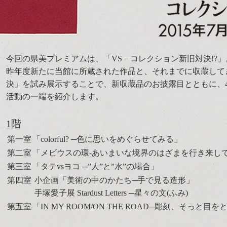
今回の県美プレミアムは、「VS－コレクション新旧対決!?」
昨年度新たに当館に所蔵された作品と、それまでに収蔵して
決」を試み展示することで、新収蔵品のお披露目とともに、
活動の一端を紹介します。
1階
第一室
「colorful? ─色に思いをめぐらせてみる」
第二室
「メビウスの環-あいまいな境界のはざまを行き来し
第三室
「タテvsヨコ ─”人”と”水”の場合」
第四室
小企画「美術の中のかたち─手で見る造形」
手塚愛子展 Stardust Letters ─星々の文(ふみ)
第五室
「IN MY ROOM/ON THE ROAD─彫刻、そっと