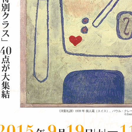
《洋梨礼讃》1939 年 個人蔵（スイス）、パウル・ク
©Zent