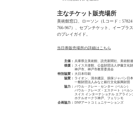
主なチケット販売場所
美術館窓口、ローソン（Lコード：5782
766-967）、セブンチケット、イープ
のプレイガイド。
当日券販売場所の詳細はこちら
主催：
兵庫県立美術館、読売新聞社、美術館
後援：
スイス大使館、公益財団法人伊藤文化
神戸市、神戸市教育委員会
特別協賛：
大日本印刷
協賛：
ライオン、清水建設、損保ジャパン日
一般財団法人みなと銀行文化振興財団
協力：
パウル・クレー・センター（ベルン）
パウル・クレーズ・エステート（ベル
スイス インターナショナル エアライン
ホテルオークラ神戸、フェリシモ
企画協力：
DNPアートコミュニケーションズ