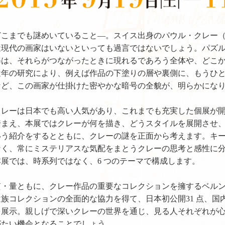
までも謎めいていること―。スイス出身のパウル・クレー（1879
近現代の画家はいないといっても過言ではないでしょう。パズ
姿は、それらがつながったときに現れるであろう全体や、どこ
年の研究により、例えば作品の下塗りの層や裏側に、もうひとつ
など、この画家が仕掛けた密やかな暗号の全貌が、明らかにな
レーは日本でも高い人気があり、これまでも充実した個展が開
踏まえ、本展ではクレーが何を描き、どうスタイルを展開させ
いう紹介をするとともに、クレーの謎を正面から考えます。キ
なく、常にミステリアスな気配をまとうクレーの思考と感性に
本展では、時系列ではなく、6 つのテーマで構成します。
・量ともに、クレー作品の重要なコレクションを擁するベルン
族コレクションの全面的な協力を得て、日本初公開31 点、国内
を展示。親しげで深いクレーの世界を通じ、見る人それぞれが
がたい機会となることでしょう。