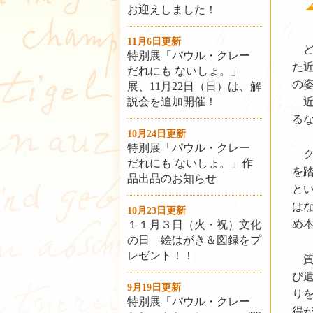
お迎えしました！
11月6日更新
どこ
特別展「パウル・クレー
た
だれにも ないしょ。」
の
展、11月22日（日）は、解
説会を追加開催！
近
る
10月24日更新
特別展「パウル・クレー
ク
だれにも ないしょ。」作
を
品出品のお知らせ
と
は
10月23日更新
め
１１月３日（火・祝）文化
の日 絵はがき＆図録をプ
レゼント！！
質
び遺
9月19日更新
り
特別展「パウル・クレー
得