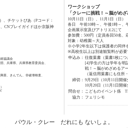
ワークショップ
「クレーに挑戦！～脳がめざ
10月11日（日）、11月1日（日）
4）、チケットぴあ（Pコード：
各日 午前10時～、午後1時～、
ラス、CNプレイガイドほか京阪神
企画展示室及びアトリエ2にて
参加費：500円（定員各回50名
対象：幼稚園～大人
※小学2年生以下は保護者の同伴
※高校生以上は別途観覧料が必要
申込み：
往復葉書（葉書1枚につき1名
連絡協議会
[4]学生の方は学年を
財団、兵庫県、兵庫県教育委員会、
戦！～脳がめざめるア
（返信用葉書にも住所
本興亜、きんでん、非破壊検査、
締切：
9月29日（10月11日開
10月20日（11月1日開
ン）
ズ
問合せ：
こどものイベント係 TEL：0
協力：
フェリシモ
パウル・クレー だれにも ないしょ。