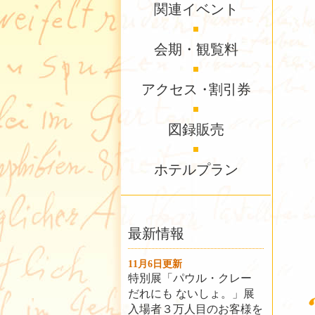
関連イベント
会期・観覧料
アクセス
・
割引券
図録販売
ホテルプラン
最新情報
11月6日更新
特別展「パウル・クレー
だれにも ないしょ。」展
入場者３万人目のお客様を