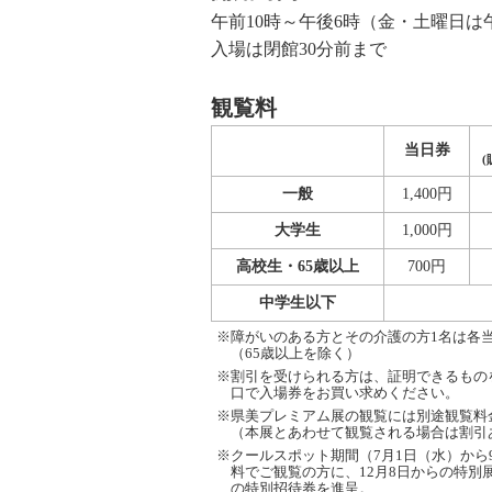
午前10時～午後6時（金・土曜日は
入場は閉館30分前まで
観覧料
当日券
(
一般
1,400円
大学生
1,000円
高校生・65歳以上
700円
中学生以下
※障がいのある方とその介護の方1名は各
（65歳以上を除く）
※割引を受けられる方は、証明できるもの
口で入場券をお買い求めください。
※県美プレミアム展の観覧には別途観覧料
（本展とあわせて観覧される場合は割引
※クールスポット期間（7月1日（水）から
料でご観覧の方に、12月8日からの特別
の特別招待券を進呈。