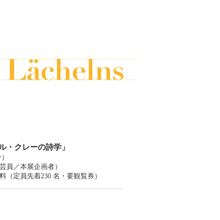
ル・クレーの詩学」
分）
芸員／本展企画者）
（定員先着230 名・要観覧券）