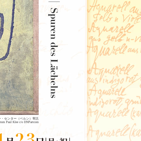
レー・センター（ベルン）寄託
rum Paul Klee c/o DNPartcom