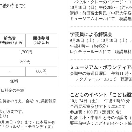
－パウル・クレーのイメージ・コ
午後8時まで）
10月18日（日）午後2時～（約90
講師：前田富士男氏（中部大学客
ミュージアムホールにて 聴講無料
学芸員による解説会
前売券
団体割引
9月26日（土）、10月10日（土）
販売は9/18まで)
(20名以上)
午後4 時～（約45分）
レクチャールームにて 聴講無料（
1,200円
800円
ミュージアム・ボランティア
-
600円
会期中の毎週日曜日 午前11 時
レクチャールームにて 聴講無料
無料
当日料金の半額
こどものイベント「こども鑑
を持参のうえ、会期中に美術館窓
10月 24日（土） 午後１時30 
企画展示室及びアトリエ2にて
金が必要です。
参加費：100 円（定員20 名）
あり）
対象：小・中学生とその保護者（
9月30日（水）まで）に本展を有
要事前申込：こどものイベント係 TEL:
展「ジョルジョ・モランディ展」