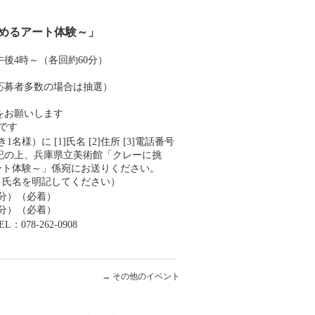
めるアート体験～」
午後4時～（各回約60分）
、応募者多数の場合は抽選）
をお願いします
です
様）に [1]氏名 [2]住所 [3]電話番号
明記の上、兵庫県立美術館「クレーに挑
ート体験～」係宛にお送りください。
・氏名を明記してください）
催分）（必着）
催分）（必着）
78-262-0908
→
その他のイベント