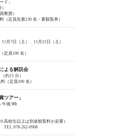
ード」
分）
員教授）
（定員先着230 名・要観覧券）
、11月7日（土）、11月21日（土）
定員100 名）
による解説会
～（約15 分）
（定員100 名）
賞ツアー」
分～午後3時
※高校生以上は別途観覧料が必要）
078-262-0908