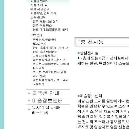
미술관 안내도
시설 소개
대여 시설 안내
기본이념, 연혁·조직
건축 콘셉트
건축 개요·시설 면적
건축 추천 명소
안도 다다오(安藤忠雄) 코너
HAT 고베
국제건강개발센터
JICA간사이
한신 아와지 대지진 기념 사
람과 방재 미래센터
■
상설전시실
고베방재합동청사
1·2층에 있는 8곳의 전시실에서
일본적십자사 효고현지부
개하는 한편, 특별전이나 소규
효고현 재해의료센터·고베적
십자병원
효고현 트라우마센터(마음
케어 센터)
일본학생지원기구 효고국제
교류회관
■
미술정보센터
미술 관련 도서를 열람하거나 
학관을 열람할 수 있으며 소장 
색 서비스, 영상 자료 시청 서비
'예술관 회원' 접수를 신청하실
는 전시회 포스터나 홍보물도 보
※자료 및 영상자료 열람 신청은