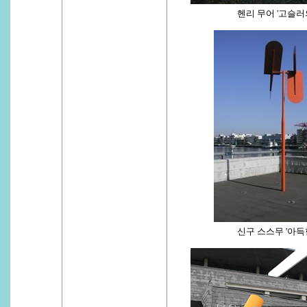
헨리 무어 '고슬러
신구 스스무 '아득