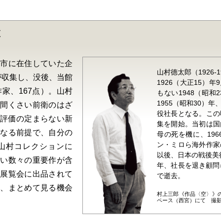
は
宮市に在住していた企
山村德太郎（1926-1
）が収集し、没後、当館
1926（大正15）
家、167点）。山村
もない1948（昭
1955（昭和30）
人間くさい前衛のはざ
役社長となる。この
評価の定まらない新
集を開始。当初は国
となる前提で、自分の
母の死を機に、19
ン・ミロら海外作家
山村コレクションに
以後、日本の戦後美術
ない数々の重要作が含
年、社長を退き顧問に
の展覧会に出品されて
で逝去。
に、まとめて見る機会
村上三郎《作品〈空〉》の
ペース（西宮）にて 撮