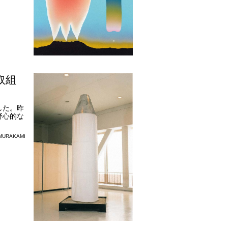
取組
した。昨
野心的な
URAKAMI