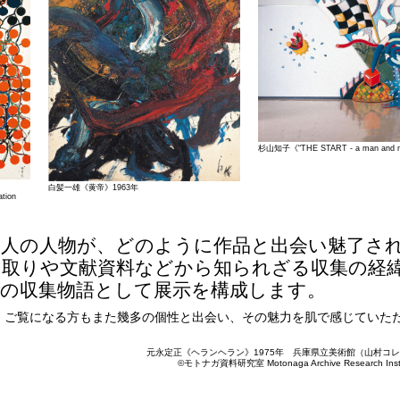
杉山知子《“THE START - a man and 
白髪一雄《黄帝》1963年
tion
一人の人物が、どのように作品と出会い魅了さ
き取りや文献資料などから知られざる収集の経
郎の収集物語として展示を構成します。
、ご覧になる方もまた幾多の個性と出会い、その魅力を肌で感じていた
元永定正《ヘランヘラン》1975年 兵庫県立美術館（山村コ
©モトナガ資料研究室 Motonaga Archive Research Institu