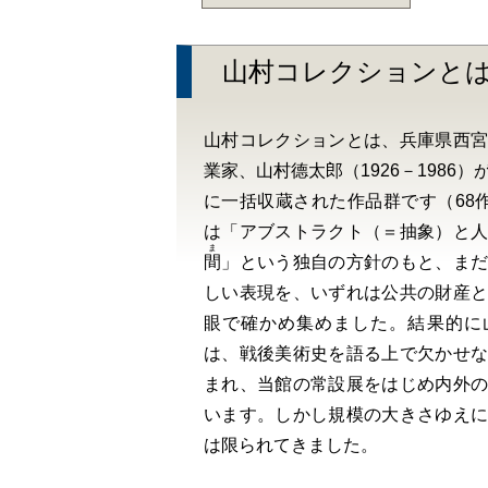
山村コレクションと
山村コレクションとは、兵庫県西
業家、山村德太郎（1926－1986
に一括収蔵された作品群です（68作
は「アブストラクト（＝抽象）と
ま
間
」という独自の方針のもと、まだ
しい表現を、いずれは公共の財産
眼で確かめ集めました。結果的に
は、戦後美術史を語る上で欠かせ
まれ、当館の常設展をはじめ内外
います。しかし規模の大きさゆえ
は限られてきました。