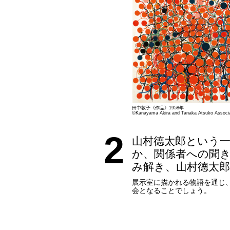
田中敦子《作品》1958年
©Kanayama Akira and Tanaka Atsuko Associa
2
山村德太郎という
か、関係者への聞
み解き、山村德太
展示室に描かれる物語を通じ
会となることでしょう。