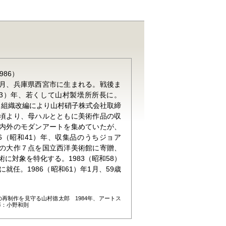
986）
年9月、兵庫県西宮市に生まれる。戦後ま
和23）年、若くして山村製壜所所長に。
年、組織改編により山村硝子株式会社取締
頃より、母ハルとともに美術作品の収
内外のモダンアートを集めていたが、
66（昭和41）年、収集品のうちジョア
の大作７点を国立西洋美術館に寄贈、
に対象を特化する。1983（昭和58）
就任。1986（昭和61）年1月、59歳
再制作を見守る山村德太郎 1984年、アートス
影：小野和則