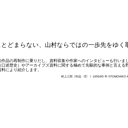
にとどまらない、山村ならではの一歩先をゆく
。
的作品の再制作に乗りだし、資料収集や作家へのインタビューも行いま
（口述歴史）やアーカイブズ資料に関する極めて先駆的な事例と言える
資料により紹介します。
村上三郎《作品〈空〉》1956/85 年 ©TOMOHIKO M