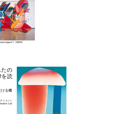
mamorigami”》1984年
れたの
緯を読
だける機
レクション）
tion Ltd.