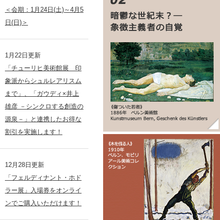
＜会期：1月24日(土)～4月5
日(日)＞
1月22日更新
「チューリヒ美術館展 印
象派からシュルレアリスム
まで」、「ガウディ×井上
雄彦 －シンクロする創造の
源泉－」と連携したお得な
割引を実施します！
12月28日更新
「フェルディナント・ホド
ラー展」入場券をオンライ
ンでご購入いただけます！