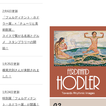
2月6日更新
「フェルディナント・ホド
ラー展」×「チューリヒ美
術館展」
スイスで繋がる名画とグル
メ スタンプラリーの開
始！
1月25日更新
横尾忠則さんが来館されま
した！
1月24日更新
特別展「フェルディナン
ト・ホドラー展」が開幕！