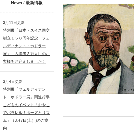
News / 最新情報
3月11日更新
特別展「日本・スイス国交
樹立１５０周年記念 フェ
ルディナント・ホドラー
展」、入場者３万人目のお
客様をお迎えしました！
3月4日更新
特別展「フェルディナン
ト・ホドラー展」関連行事
こどものイベント「おやこ
でパラレル！ポーズとリズ
ム」（3月7日(土）)のご案
内