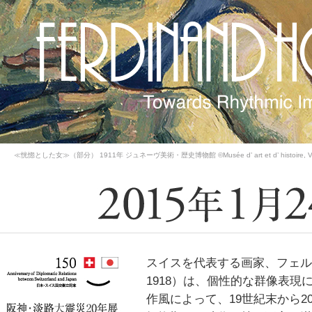
≪恍惚とした女≫（部分） 1911年 ジュネーヴ美術・歴史博物館 ©Musée d’ art et d’ histoire, Ville de 
スイスを代表する画家、フェルデ
1918）は、個性的な群像表
作風によって、19世紀末から