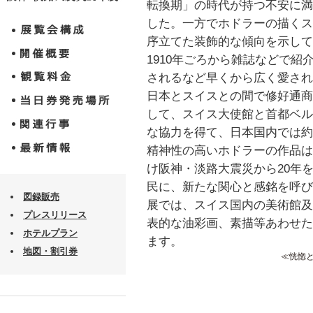
転換期」の時代が持つ不安に満
した。一方でホドラーの描くス
序立てた装飾的な傾向を示して
1910年ごろから雑誌などで
されるなど早くから広く愛されて
日本とスイスとの間で修好通商
して、スイス大使館と首都ベル
な協力を得て、日本国内では約
精神性の高いホドラーの作品は
け阪神・淡路大震災から20年
民に、新たな関心と感銘を呼び
図録販売
展では、スイス国内の美術館及
プレスリリース
表的な油彩画、素描等あわせた
ホテルプラン
ます。
地図・割引券
≪恍惚と