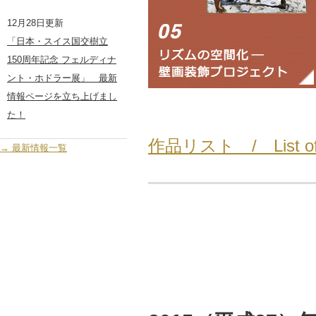
12月28日更新
「日本・スイス国交樹立
150周年記念 フェルディナ
ント・ホドラー展」 最新
情報ページを立ち上げまし
た！
作品リスト / List of
→ 最新情報一覧