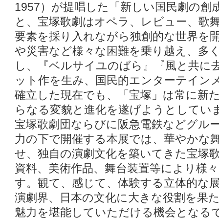
1957）が提唱した「新しい国民劇の創
と、宝塚歌劇はオペラ、レビュー、歌
要素を採り入れながら独創的な世界を
や災害など様々な困難を乗り越え、多
し、『ベルサイユのばら』『風と共に
ット作を生み、国民的エンターテイン
確立した現在でも、「宝塚」は常に新
らなる変貌と進化を遂げようとしてい
宝塚歌劇団ならびに阪急電鉄などグル
力の下で開催する本展では、華やかな
せ、独自の演劇文化を築いてきた宝塚歌
資料、美術作品、舞台装置等により様
す。観て、感じて、体験する立体的な
演劇界、日本の文化に大きな役割を果
魅力を堪能していただける機会となる