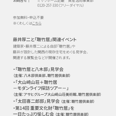
お問合せ｜
ミサワホーム近畿 資産活用事業部
0120-257-330（フリーダイヤル）
参加無料・申込不要
※くわしくは
こちら
藤井厚二と「聴竹居」関連イベント
建築家・藤井厚二による自邸「聴竹居」や
藤井が設計した関西の現存住宅をめぐる見学会、
関連する展覧会などが開催されます。
・「聴竹居と八木邸」見学会
（主催：八木邸倶楽部、聴竹居倶楽部）
・「大山崎山荘＋聴竹居
－モダンライフ探訪ツアー－」
（主催：アサヒグループ大山崎山荘美術館、
聴竹居倶楽部）
・「太田喜二郎邸」見学会
（主催：聴竹居倶楽部）
・第14回 重要文化財「聴竹居」を
一日たっぷり愉しむ会
（主催：聴竹居倶楽部）