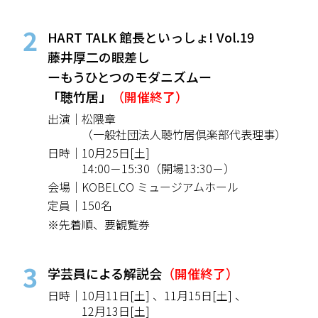
2
HART TALK 館長といっしょ!
Vol.19
藤井厚二の眼差し
ーもうひとつのモダニズムー
「聴竹居」
（開催終了）
出演｜
松隈章
（一般社団法人聴竹居倶楽部代表理事）
日時｜
10月25日[土]
14:00－15:30（開場13:30－）
会場｜
KOBELCO ミュージアムホール
定員｜
150名
※先着順、要観覧券
3
学芸員による解説会
（開催終了）
日時｜
10月11日[土] 、
11月15日[土] 、
12月13日[土]