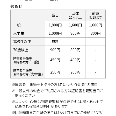
観覧料
団体
前売
当日
20人以上
9/19まで
一般
1,800円
1,600円
1,600円
大学生
1,000円
800円
800円
高校生以下
無料
-
-
70歳以上
900円
800円
-
障害者手帳等
450円
400円
-
(一般)
お持ちの方
障害者手帳等
250円
200円
-
(大学生)
お持ちの方
※障害者手帳等をお持ちの方1名につき、介助者1名無料
※一般以外の料金でご利用される方は証明書を観覧当日ご
提示ください
※コレクション展は別途観覧料が必要です（本展とあわせて
観覧される場合は割引があります）
※団体鑑賞をご希望の場合は1か月前までにご連絡ください