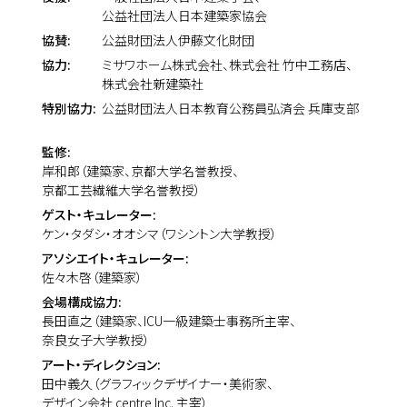
公益社団法人日本建築家協会
協賛:
公益財団法人伊藤文化財団
協力:
ミサワホーム株式会社、
株式会社 竹中工務店、
株式会社新建築社
特別協力:
公益財団法人日本教育公務員弘済会
兵庫支部
監修:
岸和郎（建築家、京都大学名誉教授、
京都工芸繊維大学名誉教授）
ゲスト・キュレーター:
ケン・タダシ・オオシマ
（ワシントン大学教授）
アソシエイト・キュレーター:
佐々木啓（建築家）
会場構成協力:
長田直之
（建築家、ICU一級建築士事務所主宰、
奈良女子大学教授）
アート・ディレクション:
田中義久（グラフィックデザイナー・美術家、
デザイン会社 centre Inc. 主宰）