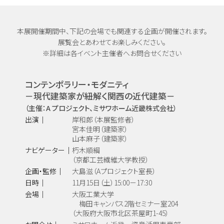
本展開催期間中、
下記の会場でも関連する企画が開催されます。
展覧会とあわせてお楽しみください。
※詳細は各イベント主催者へ
お問合せください
コンテンポラリー・モダニティ
－現代建築家が紐解く関西の近代建築－
（主催：A プロジェクト、ミサワホーム近畿株式会社）
出演｜
岸和郎（本展監修者）
宮本佳明（建築家）
山本麻子（建築家）
ナビゲーター｜
朽木順綱
（京都工芸繊維大学教授）
企画・監修｜
大島滋（Aプロジェクト室長）
日時｜
11月15日（土）15:00－17:30
会場｜
大阪工業大学
梅田キャンパス2階セミナー室204
（大阪府大阪市北区茶屋町1-45）