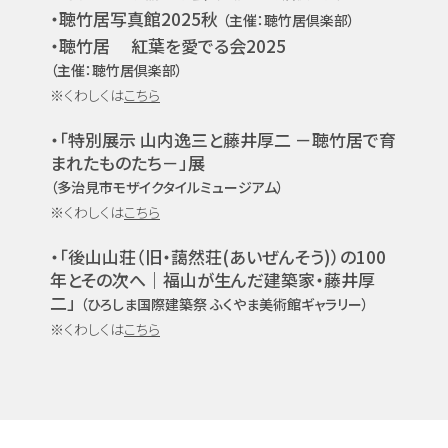
・聴竹居写真館2025秋
（主催：聴竹居倶楽部）
・聴竹居
紅葉を愛でる会2025
（主催：聴竹居倶楽部）
※くわしくは
こちら
・「特別展示 山内逸三と藤井厚二 －聴竹居で育
まれたものたち－」展
（多治見市モザイクタイルミュージアム）
※くわしくは
こちら
・「後山山荘（旧・藹然荘(あいぜんそう)）の100
年とその次へ｜福山が生んだ建築家・藤井厚
二」
（ひろしま国際建築祭 ふくやま美術館ギャラリー）
※くわしくは
こちら