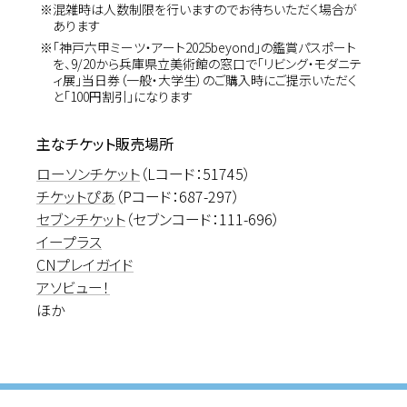
※混雑時は人数制限を行いますのでお待ちいただく場合が
あります
※「神戸六甲ミーツ・アート2025beyond」の鑑賞パスポート
を、9/20から兵庫県立美術館の窓口で「リビング・モダニテ
ィ展」当日券（一般・大学生）のご購入時にご提示いただく
と「100円割引」になります
主なチケット販売場所
ローソンチケット
（Lコード：51745）
チケットぴあ
（Pコード：687-297）
セブンチケット
（セブンコード：111-696）
イープラス
CNプレイガイド
アソビュー！
ほか