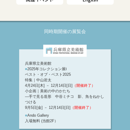
同時期開催の展覧会
兵庫県立美術館
■
2025年コレクション展Ⅰ
ベスト・オブ・ベスト2025
特集｜中山岩太
4月24日[木] － 12月14日[日]
（開催終了）
小企画｜美術の中のかたち
―手で見る造形 中谷ミチコ 影、魚をねかし
つける
9月5日[金] － 12月14日[日]
（開催終了）
■
Ando Gallery
入場無料 (当館2F）