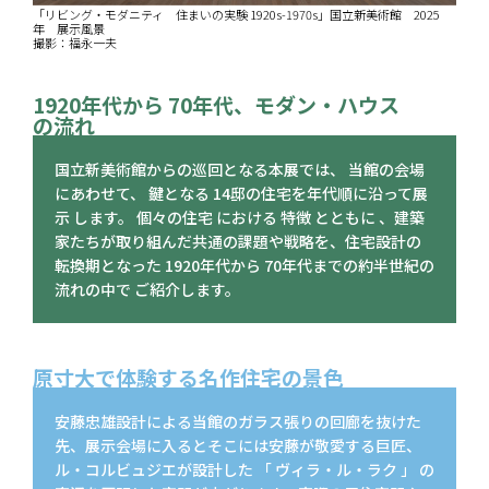
「リビング・モダニティ 住まいの実験 1920s-1970s」国立新美術館 2025
年 展示風景
撮影：福永一夫
1920年代から 70年代、
モダン・ハウス
の流れ
国立新美術館からの巡回となる本展では、 当館の会場
にあわせて、 鍵となる 14邸の住宅を年代順に沿って展
示 します。 個々の住宅 における 特徴 とともに 、建築
家たちが取り組んだ共通の課題や戦略を、住宅設計の
転換期となった 1920年代から 70年代までの約半世紀の
流れの中で ご紹介します。
原寸大で体験する名作住宅の景色
安藤忠雄設計による当館のガラス張りの回廊を抜けた
先、展示会場に入るとそこには安藤が敬愛する巨匠、
ル・コルビュジエが設計した 「 ヴィラ・ル・ラク 」 の