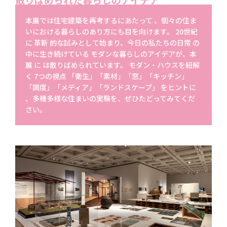
本展では住宅建築を再考するにあたって 、個々の住ま
いにおける暮らしのあり方にも目を向けます。 20世紀
に 革新 的な試みとして始まり、今日の私たちの日常 の
中に生き続けている モダンな暮らしのアイデアが、本
展 に は散りばめられています。 モダン・ハウスを紐解
く 7つの視点 「衛生」「素材」「窓」「キッチン」
「調度」「メディア」「ランドスケープ」 をヒントに
、多種多様な住まいの実験を、ぜひたどってみてくだ
さい。