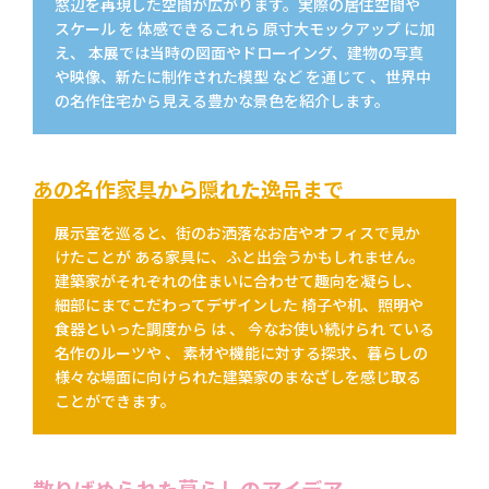
窓辺を再現した空間が広がります。実際の居住空間や
スケール を 体感できるこれら 原寸大モックアップ に加
え、 本展では当時の図面やドローイング、建物の写真
や映像、新たに制作された模型 など を通じて 、世界中
の名作住宅から見える豊かな景色を紹介します。
あの名作家具から隠れた逸品まで
展示室を巡ると、街のお洒落なお店やオフィスで見か
けたことが ある家具に、ふと出会うかもしれません。
建築家がそれぞれの住まいに合わせて趣向を凝らし、
細部にまでこだわってデザインした 椅子や机、照明や
食器といった調度から は 、 今なお使い続けられ ている
名作のルーツや 、 素材や機能に対する探求、暮らしの
様々な場面に向けられた建築家のまなざしを感じ取る
ことができます。
散りばめられた暮らしのアイデア