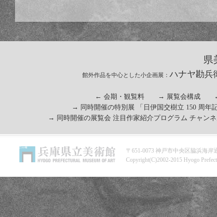
県
ハナヤ勘兵衛
館外作品を中心とした小企画展：
←
会期・観覧料
→
展覧会構成
→ 同時開催の特別展 「
日伊国交樹立 150 周
→ 同時開催の展覧会 注目作家紹介プログラム チャンネ
〒651-0073 神戸市中央区脇浜海岸通1-1-1 
Copyright(C)2002-2015 Hyogo Prefect