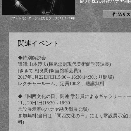
協力:
株式会社ハナヤ勘
《フォトモンタージュ(女とグラス)A》1933年
関連イベント
◆特別解説会
講師:山本淳夫(横尾忠則現代美術館学芸課長)
(ききて:相良周作(当館学芸員))
2017年1月22日[日]15:00～16:30(14:30より開場)
レクチャールーム、定員100名、聴講無料
◆「関西文化の日」関連 学芸員によるギャラリート
11月20日[日]15:30～16:30
常設展示室6(ハナヤ勘兵衛展会場)
参加無料(当日は「関西文化の日」により常設展示室
料)