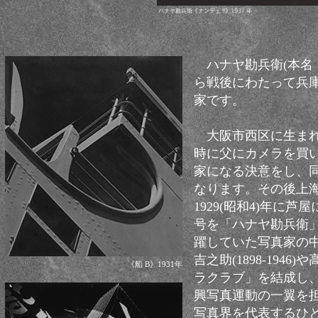
ハナヤ勘兵衛(本名・桑
ら戦後にわたって兵
家です。
大阪市西区に生まれた桑
時に父にカメラを買
家になる決意をし、
なります。その後上
1929(昭和4)年に
号を「ハナヤ勘兵衛
躍していた写真家の中山岩
吉之助(1898-1946)
《船 B》1931年
ラクラブ」を結成し
興写真運動の一翼を
写真界を代表するひ