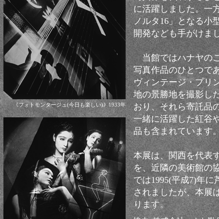
に活躍しました。一
ノルタ16」となる小
開発なども手がけま
当館ではハナヤのご
写真作品のひとつである
ヴィンテージ・プリ
地の景勝地を撮影し
《フォトモンタージュ(今日も楽しい)》1933年
おり、それら寄託品
一緒に活躍した紅谷や高麗
品も含まれています
本展は、関西を代表
を、近隣の美術館の
では1995(平成7)
されましたが、本展
ります。