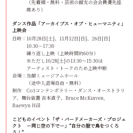
（先着順・無料・芸術の館友の会会員優先座
席あり）
ダンス作品「アーカイブス・オブ・ヒューマニティ」
上映会
日時：
10月28日[土]、11月12日[日]、
26日[日]
10:30－17:30
繰り返し上映（上映時間約60分）
※ただし10/28[土]の13:30～15:30は
アーティスト・トークのため上映中断
会場：
当館ミュージアムホール
（途中入退場自由・無料）
制作 Co3コンテンポラリー・ダンス・オーストラリ
ア、
舞台装置 吉本直子、
Bruce McKinven,
Raewyn Hill
こどものイベント「ザ・バードメーカーズ・プロジェ
クト －同じ空の下で－」“自分の服で鳥をつくろ
う！”