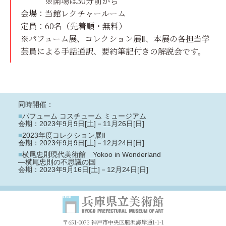
※開場は30分前から
会場：
当館レクチャールーム
定員：
60名（先着順・無料）
※パフューム展、コレクション展Ⅱ、本展の各担当学
芸員による手話通訳、要約筆記付きの解説会です。
同時開催：
■
パフューム コスチューム ミュージアム
会期：2023年9月9日[土]－11月26日[日]
■
2023年度コレクション展Ⅱ
会期：2023年9月9日[土]－12月24日[日]
■
横尾忠則現代美術館
Yokoo in Wonderland
―横尾忠則の不思議の国
会期：2023年9月16日[土]－12月24日[日]
〒651-0073 神戸市中央区脇浜海岸通1-1-1