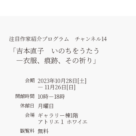
注目作家紹介プログラム
チャンネル14
「吉本直子
いのちをうたう
―衣服、痕跡、その祈り」
2023年10月28日[土]
会期
― 11月26日[日]
10時－18時
開館時間
月曜日
休館日
ギャラリー棟1階
会場
アトリエ１ ホワイエ
無料
観覧料