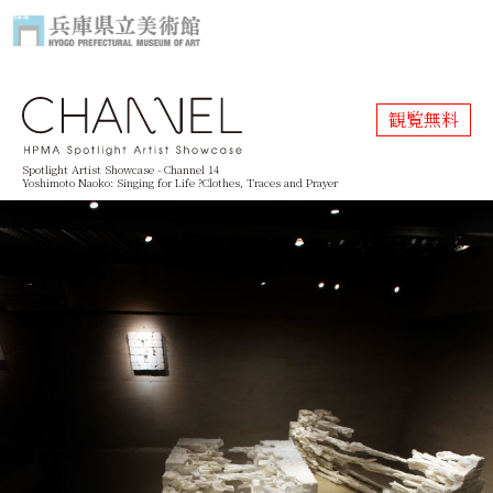
観覧無料
Spotlight Artist Showcase - Channel 14
Yoshimoto Naoko: Singing for Life
?Clothes, Traces and Prayer