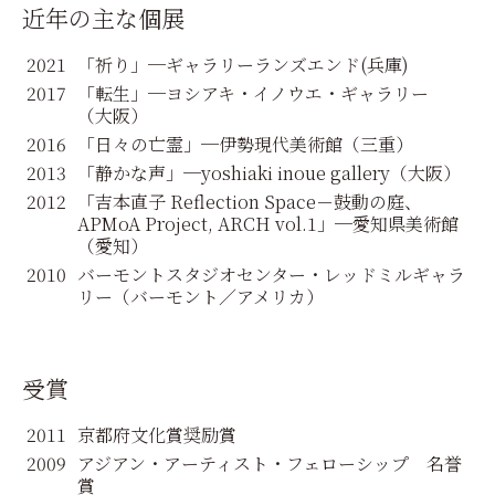
近年の主な個展
2021
「祈り」─ギャラリーランズエンド
(兵庫)
2017
「転生」─ヨシアキ・イノウエ・ギャラリー
（大阪）
2016
「日々の亡霊」─伊勢現代美術館
（三重）
2013
「静かな声」─yoshiaki inoue gallery
（大阪）
2012
「吉本直子 Reflection Space－鼓動の庭、
APMoA Project, ARCH vol.1」─愛知県美術館
（愛知）
2010
バーモントスタジオセンター・レッドミルギャラ
リー
（バーモント／アメリカ）
受賞
2011
京都府文化賞奨励賞
2009
アジアン・アーティスト・フェローシップ 名誉
賞