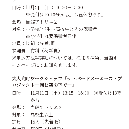
日時：
11月5日（日）10:30－15:30
※受付は10:10分から。お昼休憩あり。
会場：
当館アトリエ２
対象：
小学校3年生～高校生とその保護者
※小学生は要保護者同伴
定員：
15組（先着順）
参加費：有料（材料費）
※申込方法等詳細については、決まり次第、当館ホ
ームページにてお知らせします。
大人向けワークショップ「ザ・バードメーカーズ・プ
ロジェクト―同じ空の下で―」
日時：
11月11日（土）13:15－16:30 ※受付は13時
から
会場：
当館アトリエ２
対象：
高校生以上
定員：
15人（先着順）
参加費：
500円（材料費）