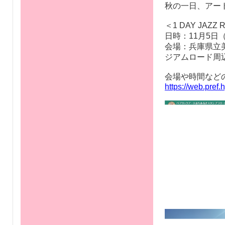
ROAD」
芸術文化施設が
信のため、「1 
今年は、公園や
タンプを集める
秋の一日、アー
＜1 DAY JA
日時：11月5日（土
会場：兵庫県立
ジアムロード周
会場や時間など
https://web.pref