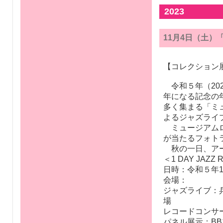
2023
11月4日（土）
【コレクション
令和５年（20
年になる記念の
多く集まる「ミ
よるジャズライ
ミュージアムロ
が当たるフォト
秋の一日、アー
＜1 DAY JA
日時：令和５年1
会場：
ジャズライブ：兵
場
レコードコンサ
パネル展示：B