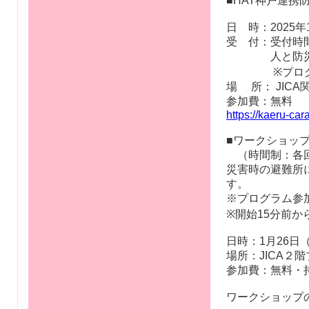
■HAT神戸連携
日 時：2025年1
受 付：受付時間1
人と防災未来
※プログラム
場 所： JIC
参加費：無料
https://kaeru-ca
■ワークショッ
（時間制：各回
災害時の避難所
す。
※プログラム参加
※開始15分前か
日時：1月26日（日
場所：JICA２
参加費：無料・
ワークショップの