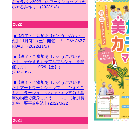
キャラバン2023」のワークショップ（ぬ
いぐるみ作り）(2023/1/8)
2022
■【終了・ご参加ありがとうございまし
た】11月5日（土）開催！「1 DAY JAZZ
ROAD」(2022/11/5）
■【終了・ご参加ありがとうございまし
た】「美かえるカラフルマルシェ」を開
催します！（10/29【土】）
(2022/9/22）
■【終了・ご参加ありがとうございまし
た】アートワークショップ：「ひょうご
もんコラージュ ～ハロウィン直前！兵
庫の物産で変身しよう！！～」【参加費
無料・要事前申込】(2022/9/22）
2021