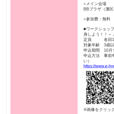
○内容：
親子で楽しめる
ルメ＆物販ブー
ルグッズ等をプ
○日時
令和４年１０月２
○メイン会場
BBプラザ（灘
○参加費：無料
■ワークショッ
身しよう！！～
定員 各回15人（1
対象年齢 3歳
申込期間 10月
申込方法 事前
い）
https://www.e-h