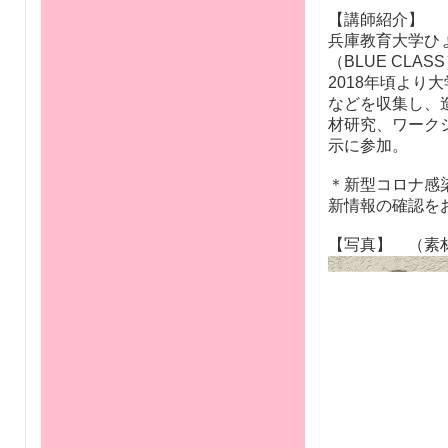
※協力 播州算
問い合わせ先 横
※留意事項
・コロナウイル
意ください。
・発熱や風邪症
【講師紹介】
兵庫教育大学ひ
（BLUE CLAS
2018年頃よ
などを収集し、
材研究、ワーク
示に参加。
＊新型コロナ感
新情報の確認を
【写真】 （素