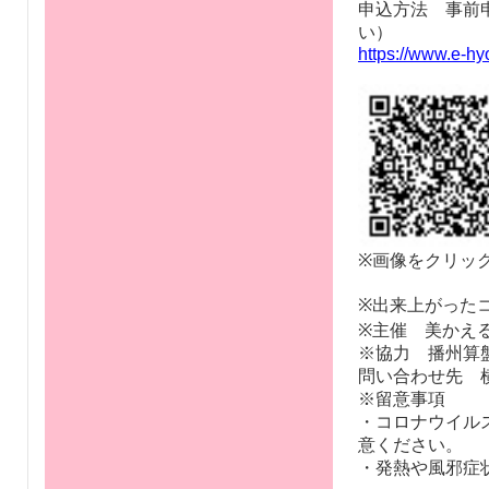
日時 10月29日(土
場所 BBプラ
定員 各回
対象年齢 3歳
申込期間 10月
申込方法 事前
い）
https://www.e-h
※画像をクリッ
※出来上がった
※主催 美かえ