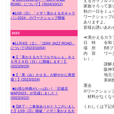
えるカラフルマ
ROAD」について】(2024/10/12)
家族そろって楽
秋の一日をミュ
■1/28（日）「イザ！美かえる大キャラ
ワークショップ
バン2024」のワークショップ開催
ありますよ。
皆様お誘いあわ
2023
≪美かえるカラ
日 時 令和７
■11月4日（土）「1DAY JAZZ ROAD」
について(2023/10/04)
場 所 BBプ
内 容 ワーク
■【「美かえるカラフルマルシェ」を１
レ）、
０月２９日（日）に開催します！】
謎解き、レ
(2023/9/29)
阪神電車・
地元グルメ
■【「美（み）かえる」が鮮やかに再登
場！】(2023/3/24)
美術館グッズ
選会
■お得な特典がいっぱい！「応援店
※ワークショップ
MAP2023」が完成しました！
材料がなくなり
(2023/3/22)
■【終了・ご参加ありがとうございまし
くわしくは下記
た】1/29（日）開催「イザ！美かえる大