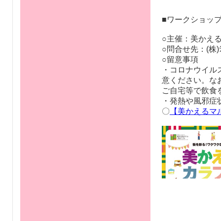
※画像をクリッ
■ワークショッ
○主催：美かえ
○問合せ先：(株)ｼﾏﾌ
○留意事項
・コロナウイル
意ください。な
ご自宅等で飲食
・発熱や風邪症
〇
【美かえるマ