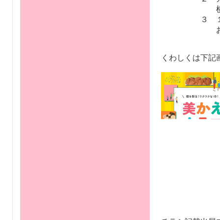
横尾忠則現
３ １と２の
お持ちいただ
くわしくは下記