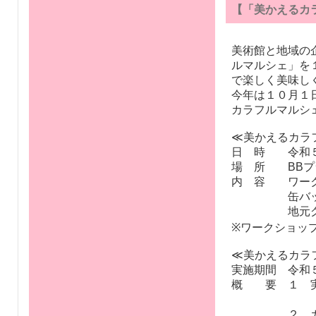
【「美かえるカ
美術館と地域の
ルマルシェ」を
で楽しく美味し
今年は１０月１
カラフルマルシ
≪美かえるカラ
日 時 令和５
場 所 BBプ
内 容 ワーク
缶バッジづく
地元グルメ
※ワークショッ
≪美かえるカラ
実施期間 令和
概 要 １ 実
２ カラフル