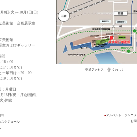
8月8日(火)～10月1日(日)
立美術館・企画展示室
立美術館
示室およびギャラリー
時間
～18：00
17：30まで）
交通アクセス
くわしく
と土曜日は～20：00
19：30まで）
館日：月曜日
月18日(祝・月)は開館、
(火)休館
情報
■
アルベルト・ジャコメ
お問
会スケジュール
ム