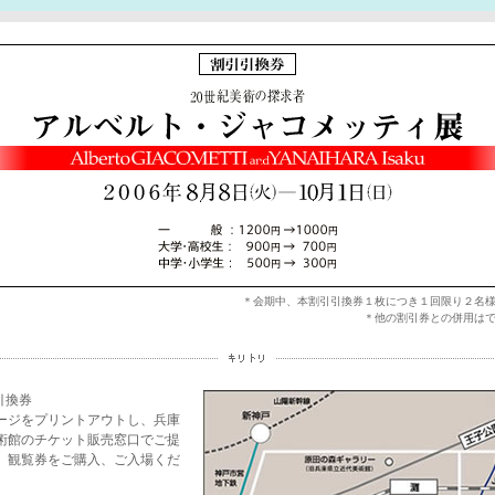
＊会期中、本割引引換券１枚につき１回限り２名
＊他の割引券との併用は
引換券
ージをプリントアウトし、兵庫
術館のチケット販売窓口でご提
、観覧券をご購入、ご入場くだ