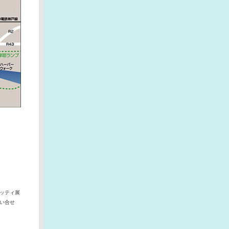
ッティ展
い合せ