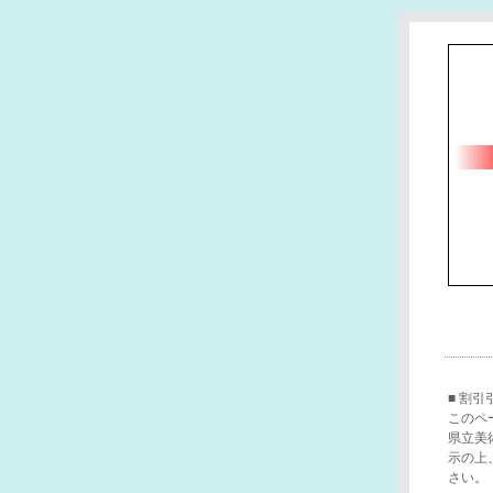
■ 割引
このペ
県立美
示の上
さい。