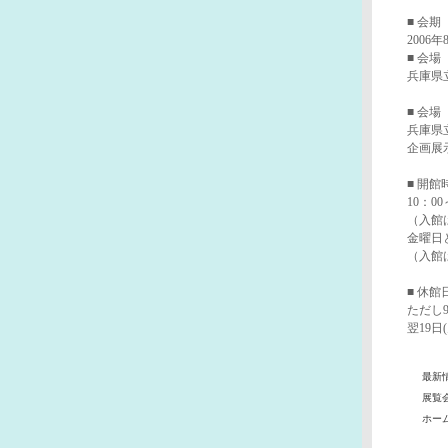
■ 会期
2006年
■ 会場
兵庫県
■ 会場
兵庫県
企画展
■ 開館
10：00
（入館は
金曜日
（入館は
■ 休
ただし9
翌19日
最新
展覧
ホー