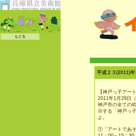
もどる
平成２３(2011
【神戸っ子アー
2011年1月29
神戸市の全ての
示する「神戸っ
よ。
①「アートであ
11：00～15：