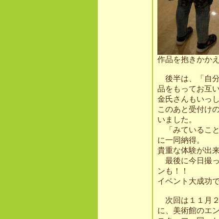
作品を抱きかか
後半は、「自分
品をもってお互
金氏さんもいっ
このあと受付け
いました。
「みていること
に一同納得。
貴重な体験が出
最後に今日撮っ
ンも！！
イベント大成功
次回は１１月２
に、美術館のエ