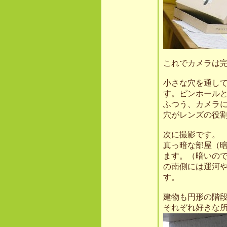
これでカメラは
小さな穴を通し
す。ピンホール
ふつう、カメラ
穴がレンズの役
次に撮影です。
真っ暗な部屋（
ます。（暗いので
の南側には運河
す。
建物も円形の階
それぞれ好きな