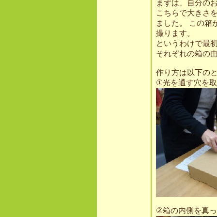
まずは、自分の
こちらで大きさ
ました。 この箱
撮ります。
というわけで最
それぞれの箱の
作り方は以下の
①光を通す穴を
②箱の内側を真