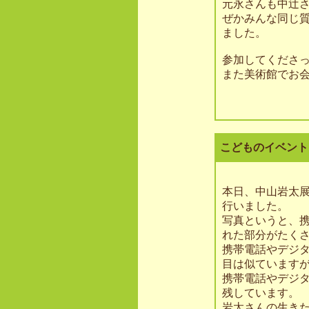
元永さんも中辻
ぜかみんな同じ
ました。
参加してくださ
また美術館でお会
こどものイベント
本日、中山岩太
行いました。
写真というと、
れた部分がたく
携帯電話やデジ
目は似ています
携帯電話やデジ
残しています。
岩太さんの生き