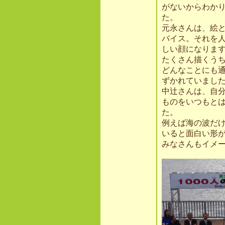
がないからわか
た。
元永さんは、絵
バイス。それを
しい顔になりま
たくさん描くう
どんなことにも
ずかれていまし
中辻さんは、自
ものをいつもと
た。
例えば海の波だ
いると面白い形
みなさんもイメ