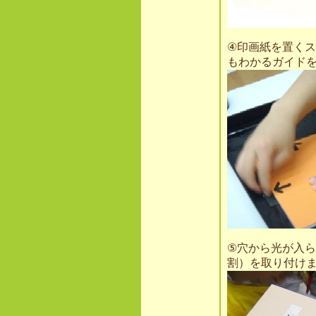
④印画紙を置く
もわかるガイド
⑤穴から光が入
割）を取り付け