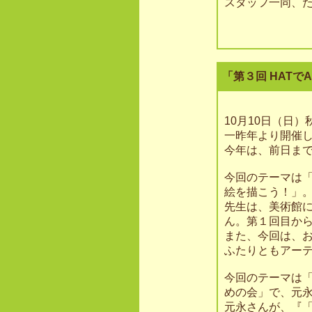
スタッフ一同、
「第３回 HATで
10月10日（日）
一昨年より開催して
今年は、前日ま
今回のテーマは
絵を描こう！」
先生は、美術館
ん。第１回目か
また、今回は、
ふたりともアー
今回のテーマは
めの会」で、元
元永さんが、『