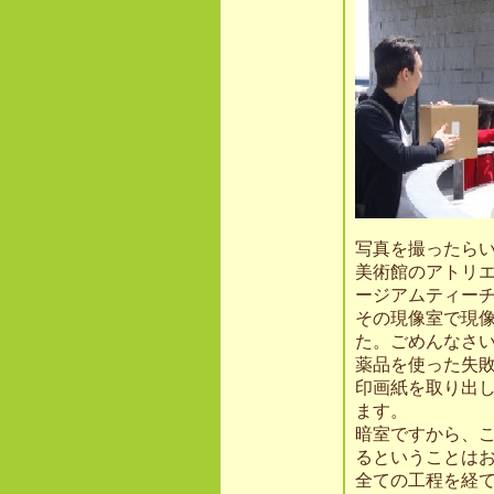
写真を撮ったら
美術館のアトリ
ージアムティー
その現像室で現
た。ごめんなさ
薬品を使った失
印画紙を取り出
ます。
暗室ですから、
るということは
全ての工程を経