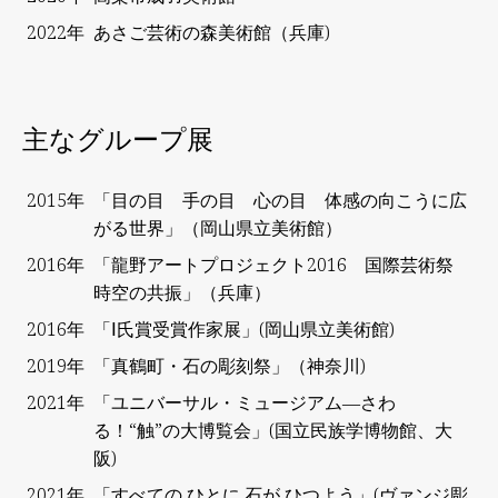
2022年
あさご芸術の森美術館（兵庫)
主なグループ展
2015年
「目の目 手の目 心の目 体感の向こうに広
がる世界」（岡山県立美術館）
2016年
「龍野アートプロジェクト2016 国際芸術祭
時空の共振」（兵庫）
2016年
「Ⅰ氏賞受賞作家展」(岡山県立美術館)
2019年
「真鶴町・石の彫刻祭」（神奈川)
2021年
「ユニバーサル・ミュージアム―さわ
る！“触”の大博覧会」(国立民族学博物館、大
阪)
2021年
「すべての ひとに 石が ひつよう」(ヴァンジ彫