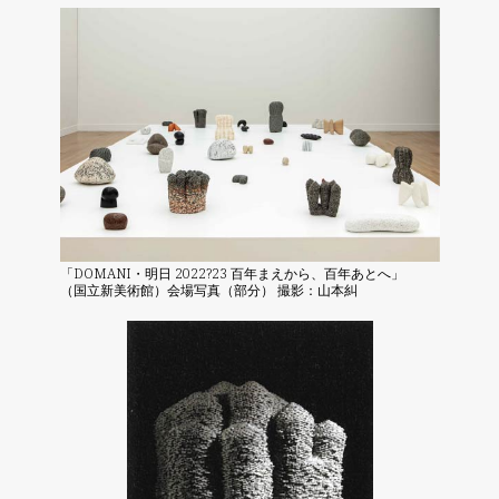
「DOMANI・明日 2022?23 百年まえから、百年あとへ」
（国立新美術館）会場写真（部分） 撮影：山本糾