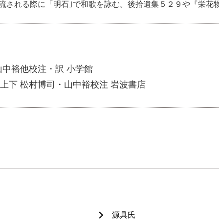
流される際に「明石｣で和歌を詠む。後拾遺集５２９や『栄花
山中裕他校注・訳 小学館
上下 松村博司・山中裕校注 岩波書店
源具氏