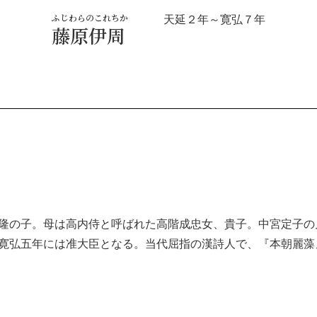
ふじわらのこれちか
天延２年～寛弘７年
藤原伊周
隆の子。母は高内侍と呼ばれた高階成忠女、貴子。中宮定子の
寛弘五年には准大臣となる。当代屈指の漢詩人で、『本朝麗藻