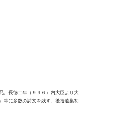
兄。長徳二年（９９６）内大臣より大
』等に多数の詩文を残す。後拾遺集初