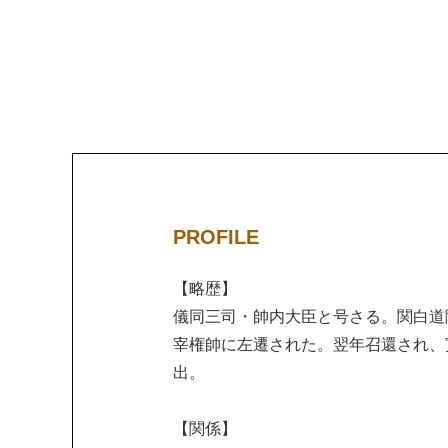
PROFILE
【略歴】
儀同三司・帥内大臣と号さる。関白道
宰権帥に左遷された。翌年召還され、
出。
【関係】