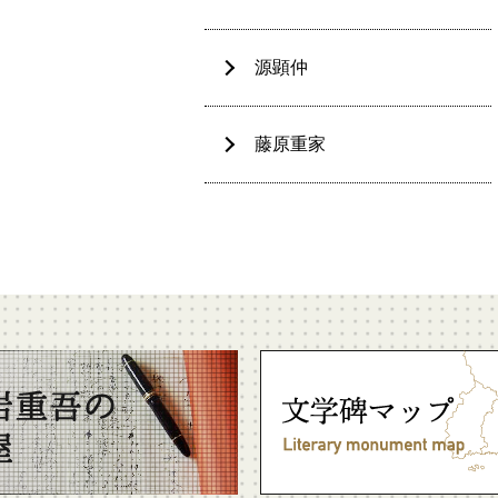
源顕仲
藤原重家