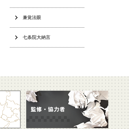
兼覚法眼
七条院大納言