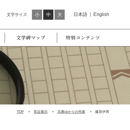
日本語
English
文字サイズ
小
中
大
文学碑マップ
特別コンテンツ
TOP
常設展示
兵庫ゆかりの作家
藤原伊周