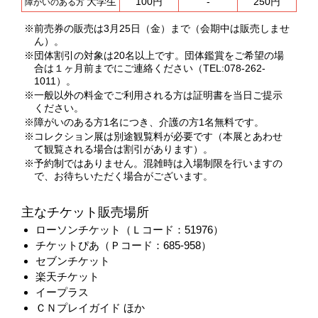
大学生
100円
-
250円
障がいのある方
※前売券の販売は3月25日（金）まで（会期中は販売しませ
ん）。
※団体割引の対象は20名以上です。団体鑑賞をご希望の場
合は１ヶ月前までにご連絡ください（TEL:078-262-
1011）。
※一般以外の料金でご利用される方は証明書を当日ご提示
ください。
※障がいのある方1名につき、介護の方1名無料です。
※コレクション展は別途観覧料が必要です（本展とあわせ
て観覧される場合は割引があります）。
※予約制ではありません。混雑時は入場制限を行いますの
で、お待ちいただく場合がございます。
主なチケット販売場所
ローソンチケット（Ｌコード：51976）
チケットぴあ（Ｐコード：685-958）
セブンチケット
楽天チケット
イープラス
ＣＮプレイガイド ほか