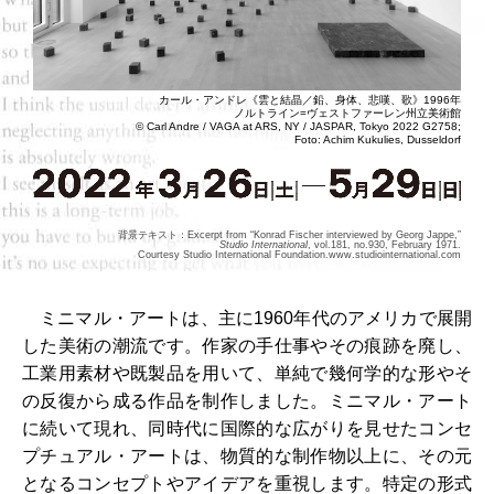
カール・アンドレ《雲と結晶／鉛、身体、悲嘆、歌》1996年
ノルトライン=ヴェストファーレン州立美術館
© Carl Andre / VAGA at ARS, NY / JASPAR, Tokyo 2022 G2758;
Foto: Achim Kukulies, Dusseldorf
背景テキスト：
Excerpt from “Konrad Fischer interviewed by Georg Jappe,”
Studio International
, vol.181, no.930, February 1971.
Courtesy Studio International Foundation.
www.studiointernational.com
ミニマル・アートは、主に1960年代のアメリカで展開
した美術の潮流です。作家の手仕事やその痕跡を廃し、
工業用素材や既製品を用いて、単純で幾何学的な形やそ
の反復から成る作品を制作しました。ミニマル・アート
に続いて現れ、同時代に国際的な広がりを見せたコンセ
プチュアル・アートは、物質的な制作物以上に、その元
となるコンセプトやアイデアを重視します。特定の形式